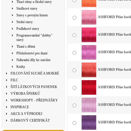
Tkací rámy a školní stavy
Stužkové stavy
Stavy s pevným listem
ASHFORD Příze bavlna
Stolní stavy
Podlahové stavy
ASHFORD Příze bavlna
Programovatelné "dobby"
stavy
Tkaní s dětmi
ASHFORD Příze bavlna
Příslušenství pro tkaní
Náhradní díly ke stavům
Knihy
ASHFORD Příze bavlna
FILCOVÁNÍ SUCHÉ A MOKRÉ
FILC
ŠITÍ LÁTKOVÝCH PANENEK
ASHFORD Příze bavlna
VÝROBA ŠPERKŮ
WORKSHOPY - PŘEDNÁŠKY
ASHFORD Příze bavlna
INSPIRACE
AKCE A VÝPRODEJ
DÁRKOVÝ CERTIFIKÁT
ASHFORD Příze bavlna