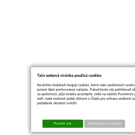
Tato webová stránka používá cookies
Na těchto stránkách fungují cookies, které naše společnosti využíva
prosím Vámi preferovanou variantu. Pokud byste nás potřebovali oh
na společnost, jejíž stránky procházíte, nebo na našeho Pověřence
měli, máte možnost podat stížnost u Úřadu pro ochranu osobních ú
požadavek obratem vyřešit.
Povolit vše
Povolit pouze nutné