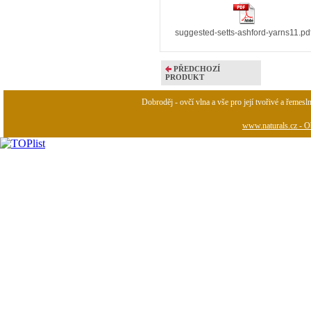
suggested-setts-ashford-yarns11.pd
PŘEDCHOZÍ
PRODUKT
Dobroděj - ovčí vlna a vše pro její tvořivé a řemesl
www.naturals.cz - Ob