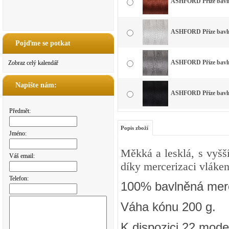
ASHFORD Příze bavlna
ASHFORD Příze bavlna
Pojďme se potkat
ASHFORD Příze bavlna
Zobraz celý kalendář
Napište nám:
ASHFORD Příze bavlna
Předmět:
Popis zboží
Jméno:
Měkká a lesklá, s vyšš
Váš email:
díky mercerizaci vláken
Telefon:
100% bavlněná merc
Váha kónu 200 g.
K dispozici 22 mode