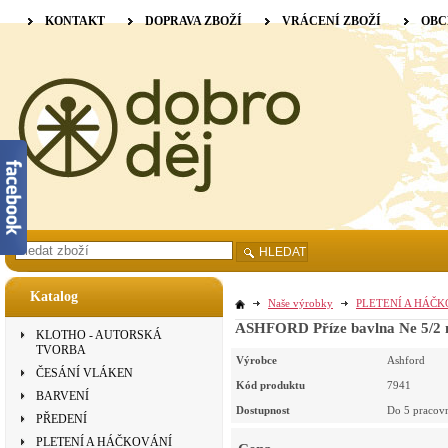
KONTAKT
DOPRAVA ZBOŽÍ
VRÁCENÍ ZBOŽÍ
OBC
HLEDAT
Katalog
Naše výrobky
PLETENÍ A HÁČ
ASHFORD Příze bavlna Ne 5/2 
KLOTHO - AUTORSKÁ
TVORBA
Výrobce
Ashford
ČESÁNÍ VLÁKEN
Kód produktu
7941
BARVENÍ
Dostupnost
Do 5 pracov
PŘEDENÍ
PLETENÍ A HÁČKOVÁNÍ