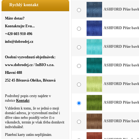
Rychlý kontakt
ASHFORD Příze bavln
Máte dotaz?
Kontaktujte Evu...
ASHFORD Příze bavlna
+420 603 910 496
info@dobrodej.cz
ASHFORD Příze bavlna
Osobní vyzvednutí objednávek:
www.dobrodej.cz / InBIO s.r.o.
ASHFORD Příze bavlna
Hlavní 488
252 45 Březová-Oleško, Březová
ASHFORD Příze bavlna
Podrobný popis cesty najdete v
rubrice
Kontakt
ASHFORD Příze bavlna
Vzhledem k tomu, že se jedná o moji
domácí adresu, je vyzvednutí možné i
dříve ráno nebo později večer či o
ASHFORD Příze bavln
víkendech, termín je však třeba domluvit
individuálně.
Platební karty zatím nepřijímám.