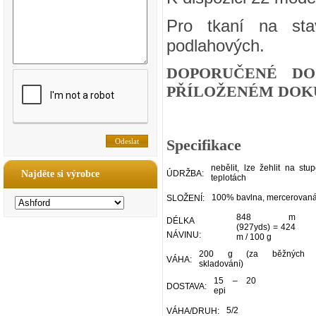
Pro tkaní na sta
podlahových.
DOPORUČENÉ DO
PŘÍLOŽENÉM DOKU
Specifikace
nebělit, lze žehlit na stu
Najděte si výrobce
ÚDRŽBA:
teplotách
100% bavlna, mercerovan
SLOŽENÍ:
848 m
DÉLKA
(927yds) = 424
NÁVINU:
m / 100 g
200 g (za běžných p
VÁHA:
skladování)
15 – 20
DOSTAVA:
epi
5/2
VÁHA/DRUH: