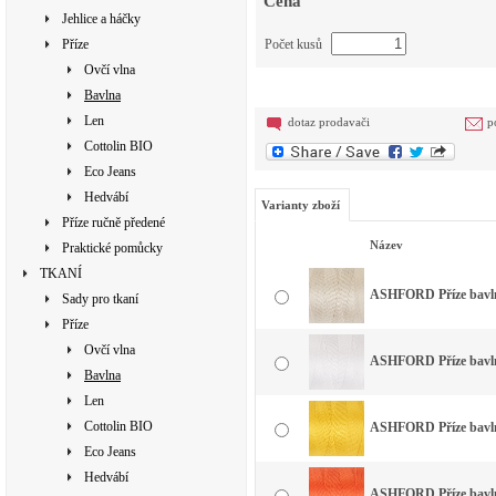
Cena
Jehlice a háčky
Příze
Počet kusů
Ovčí vlna
Bavlna
Len
dotaz prodavači
p
Cottolin BIO
Eco Jeans
Hedvábí
Varianty zboží
Příze ručně předené
Název
Praktické pomůcky
TKANÍ
ASHFORD Příze bavlna
Sady pro tkaní
Příze
Ovčí vlna
ASHFORD Příze bavlna
Bavlna
Len
Cottolin BIO
ASHFORD Příze bavlna
Eco Jeans
Hedvábí
ASHFORD Příze bavlna