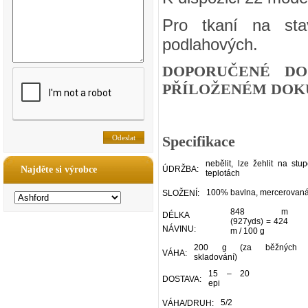
Pro tkaní na sta
podlahových.
DOPORUČENÉ DO
PŘÍLOŽENÉM DOKU
Specifikace
nebělit, lze žehlit na stu
Najděte si výrobce
ÚDRŽBA:
teplotách
100% bavlna, mercerovan
SLOŽENÍ:
848 m
DÉLKA
(927yds) = 424
NÁVINU:
m / 100 g
200 g (za běžných p
VÁHA:
skladování)
15 – 20
DOSTAVA:
epi
5/2
VÁHA/DRUH: