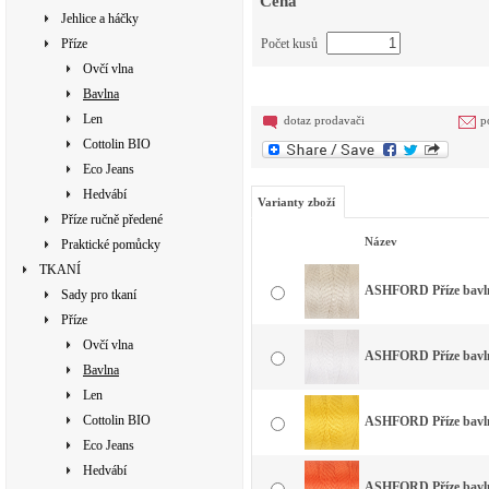
Cena
Jehlice a háčky
Příze
Počet kusů
Ovčí vlna
Bavlna
Len
dotaz prodavači
p
Cottolin BIO
Eco Jeans
Hedvábí
Varianty zboží
Příze ručně předené
Název
Praktické pomůcky
TKANÍ
ASHFORD Příze bavlna
Sady pro tkaní
Příze
Ovčí vlna
ASHFORD Příze bavlna
Bavlna
Len
Cottolin BIO
ASHFORD Příze bavlna
Eco Jeans
Hedvábí
ASHFORD Příze bavlna