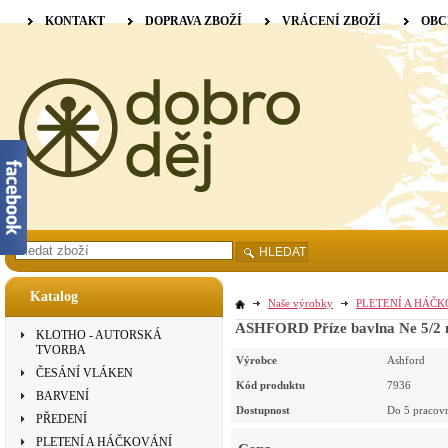
KONTAKT
DOPRAVA ZBOŽÍ
VRÁCENÍ ZBOŽÍ
OBC
HLEDAT
Katalog
Naše výrobky
PLETENÍ A HÁČ
ASHFORD Příze bavlna Ne 5/2 
KLOTHO - AUTORSKÁ
TVORBA
Výrobce
Ashford
ČESÁNÍ VLÁKEN
Kód produktu
7936
BARVENÍ
Dostupnost
Do 5 pracov
PŘEDENÍ
PLETENÍ A HÁČKOVÁNÍ