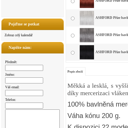
ASHFORD Příze bavlna
ASHFORD Příze bavlna
Pojďme se potkat
ASHFORD Příze bavlna
Zobraz celý kalendář
Napište nám:
ASHFORD Příze bavlna
Předmět:
Popis zboží
Jméno:
Měkká a lesklá, s vyšš
Váš email:
díky mercerizaci vláken
Telefon:
100% bavlněná merc
Váha kónu 200 g.
K dispozici 22 mode