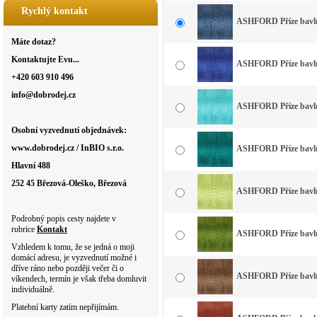
Rychlý kontakt
ASHFORD Příze bavln
Máte dotaz?
Kontaktujte Evu...
ASHFORD Příze bavlna
+420 603 910 496
info@dobrodej.cz
ASHFORD Příze bavlna
Osobní vyzvednutí objednávek:
www.dobrodej.cz / InBIO s.r.o.
ASHFORD Příze bavlna
Hlavní 488
252 45 Březová-Oleško, Březová
ASHFORD Příze bavlna
Podrobný popis cesty najdete v
rubrice
Kontakt
ASHFORD Příze bavlna
Vzhledem k tomu, že se jedná o moji
domácí adresu, je vyzvednutí možné i
dříve ráno nebo později večer či o
ASHFORD Příze bavln
víkendech, termín je však třeba domluvit
individuálně.
Platební karty zatím nepřijímám.