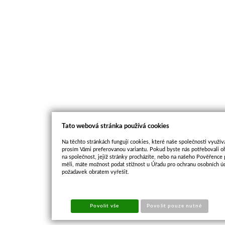
Tato webová stránka používá cookies
Na těchto stránkách fungují cookies, které naše společnosti využíva
prosím Vámi preferovanou variantu. Pokud byste nás potřebovali oh
na společnost, jejíž stránky procházíte, nebo na našeho Pověřence
měli, máte možnost podat stížnost u Úřadu pro ochranu osobních ú
požadavek obratem vyřešit.
Povolit vše
Povolit pouze nutné