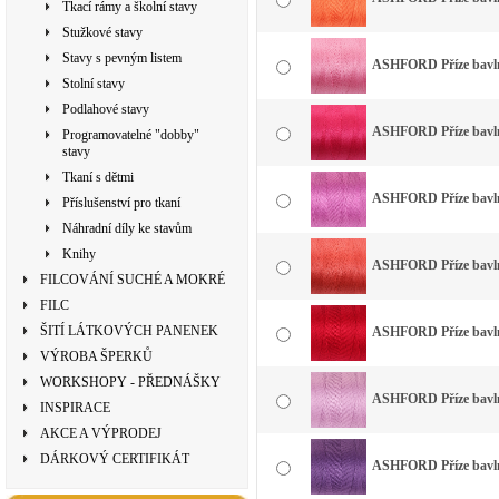
Tkací rámy a školní stavy
Stužkové stavy
Stavy s pevným listem
ASHFORD Příze bavlna
Stolní stavy
Podlahové stavy
ASHFORD Příze bavlna
Programovatelné "dobby"
stavy
Tkaní s dětmi
ASHFORD Příze bavlna
Příslušenství pro tkaní
Náhradní díly ke stavům
Knihy
ASHFORD Příze bavlna
FILCOVÁNÍ SUCHÉ A MOKRÉ
FILC
ŠITÍ LÁTKOVÝCH PANENEK
ASHFORD Příze bavlna
VÝROBA ŠPERKŮ
WORKSHOPY - PŘEDNÁŠKY
ASHFORD Příze bavlna
INSPIRACE
AKCE A VÝPRODEJ
DÁRKOVÝ CERTIFIKÁT
ASHFORD Příze bavlna