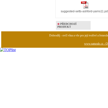
suggested-setts-ashford-yarns11.pd
PŘEDCHOZÍ
PRODUKT
Dobroděj - ovčí vlna a vše pro její tvořivé a řemesl
www.naturals.cz - Ob