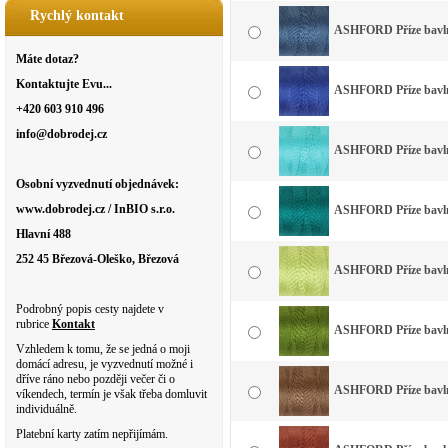
Rychlý kontakt
ASHFORD Příze bavln
Máte dotaz?
Kontaktujte Evu...
ASHFORD Příze bavlna
+420 603 910 496
info@dobrodej.cz
ASHFORD Příze bavlna
Osobní vyzvednutí objednávek:
www.dobrodej.cz / InBIO s.r.o.
ASHFORD Příze bavlna
Hlavní 488
252 45 Březová-Oleško, Březová
ASHFORD Příze bavlna
Podrobný popis cesty najdete v
rubrice
Kontakt
ASHFORD Příze bavlna
Vzhledem k tomu, že se jedná o moji
domácí adresu, je vyzvednutí možné i
dříve ráno nebo později večer či o
ASHFORD Příze bavln
víkendech, termín je však třeba domluvit
individuálně.
Platební karty zatím nepřijímám.