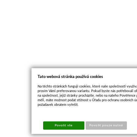
Tato webová stránka používá cookies
Na těchto stránkách fungují cookies, které naše společnosti využíva
prosím Vámi preferovanou variantu. Pokud byste nás potřebovali oh
na společnost, jejíž stránky procházíte, nebo na našeho Pověřence
měli, máte možnost podat stížnost u Úřadu pro ochranu osobních ú
požadavek obratem vyřešit.
Povolit vše
Povolit pouze nutné