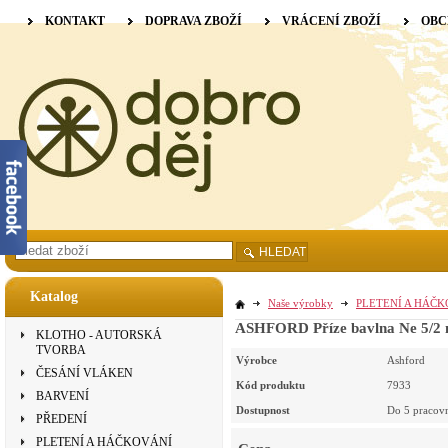
KONTAKT
DOPRAVA ZBOŽÍ
VRÁCENÍ ZBOŽÍ
OBC
HLEDAT
Katalog
Naše výrobky
PLETENÍ A HÁČ
ASHFORD Příze bavlna Ne 5/2 
KLOTHO - AUTORSKÁ
TVORBA
Výrobce
Ashford
ČESÁNÍ VLÁKEN
Kód produktu
7933
BARVENÍ
Dostupnost
Do 5 pracov
PŘEDENÍ
PLETENÍ A HÁČKOVÁNÍ