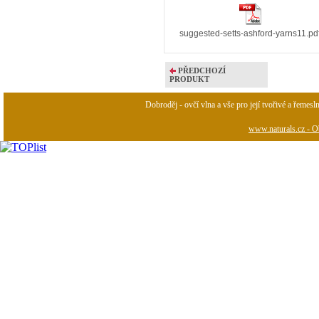
suggested-setts-ashford-yarns11.pd
PŘEDCHOZÍ
PRODUKT
Dobroděj - ovčí vlna a vše pro její tvořivé a řemesl
www.naturals.cz - Ob