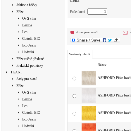
Cena
Jehlice a háčky
Příze
Počet kusů
Ovčí vlna
Bavlna
Len
dotaz prodavači
p
Cottolin BIO
Eco Jeans
Hedvábí
Varianty zboží
Příze ručně předené
Název
Praktické pomůcky
TKANÍ
ASHFORD Příze bavlna
Sady pro tkaní
Příze
Ovčí vlna
ASHFORD Příze bavlna
Bavlna
Len
Cottolin BIO
ASHFORD Příze bavlna
Eco Jeans
Hedvábí
ASHFORD Příze bavlna