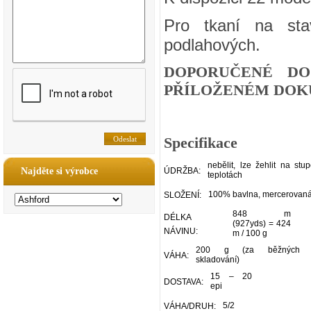
Pro tkaní na sta
podlahových.
DOPORUČENÉ DO
PŘÍLOŽENÉM DOKU
Specifikace
nebělit, lze žehlit na stu
Najděte si výrobce
ÚDRŽBA:
teplotách
100% bavlna, mercerovan
SLOŽENÍ:
848 m
DÉLKA
(927yds) = 424
NÁVINU:
m / 100 g
200 g (za běžných p
VÁHA:
skladování)
15 – 20
DOSTAVA:
epi
5/2
VÁHA/DRUH: