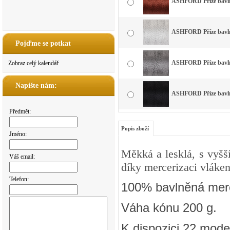
ASHFORD Příze bavlna
ASHFORD Příze bavlna
Pojďme se potkat
ASHFORD Příze bavlna
Zobraz celý kalendář
Napište nám:
ASHFORD Příze bavlna
Předmět:
Popis zboží
Jméno:
Měkká a lesklá, s vyšš
Váš email:
díky mercerizaci vláken
Telefon:
100% bavlněná merc
Váha kónu 200 g.
K dispozici 22 mode