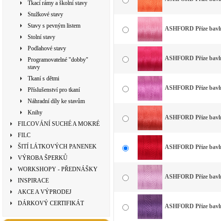
Tkací rámy a školní stavy
Stužkové stavy
Stavy s pevným listem
ASHFORD Příze bavlna
Stolní stavy
Podlahové stavy
ASHFORD Příze bavlna
Programovatelné "dobby"
stavy
Tkaní s dětmi
ASHFORD Příze bavlna
Příslušenství pro tkaní
Náhradní díly ke stavům
Knihy
ASHFORD Příze bavlna
FILCOVÁNÍ SUCHÉ A MOKRÉ
FILC
ŠITÍ LÁTKOVÝCH PANENEK
ASHFORD Příze bavlna
VÝROBA ŠPERKŮ
WORKSHOPY - PŘEDNÁŠKY
ASHFORD Příze bavlna
INSPIRACE
AKCE A VÝPRODEJ
DÁRKOVÝ CERTIFIKÁT
ASHFORD Příze bavlna