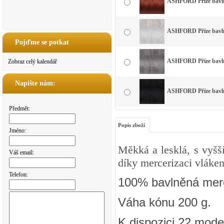
ASHFORD Příze bavlna
ASHFORD Příze bavlna
Pojďme se potkat
ASHFORD Příze bavlna
Zobraz celý kalendář
Napište nám:
ASHFORD Příze bavlna
Předmět:
Popis zboží
Jméno:
Měkká a lesklá, s vyšš
Váš email:
díky mercerizaci vláken
Telefon:
100% bavlněná merc
Váha kónu 200 g.
K dispozici 22 mode