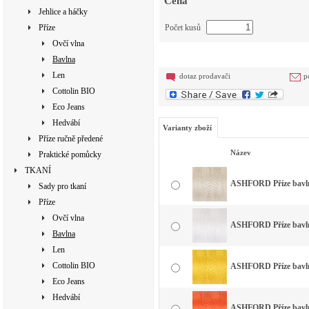
Cena
Jehlice a háčky
Příze
Počet kusů
Ovčí vlna
Bavlna
Len
dotaz prodavači
p
Cottolin BIO
Eco Jeans
Hedvábí
Varianty zboží
Příze ručně předené
Název
Praktické pomůcky
TKANÍ
ASHFORD Příze bavlna
Sady pro tkaní
Příze
Ovčí vlna
ASHFORD Příze bavlna
Bavlna
Len
Cottolin BIO
ASHFORD Příze bavlna
Eco Jeans
Hedvábí
ASHFORD Příze bavlna