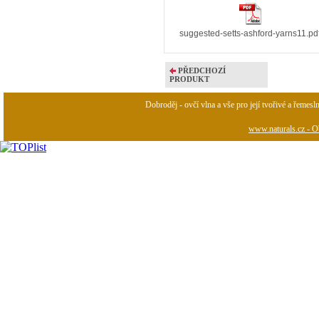
suggested-setts-ashford-yarns11.pd
PŘEDCHOZÍ
PRODUKT
Dobroděj - ovčí vlna a vše pro její tvořivé a řemesl
www.naturals.cz - Ob