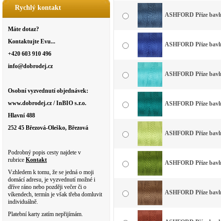
Rychlý kontakt
ASHFORD Příze bavln
Máte dotaz?
Kontaktujte Evu...
ASHFORD Příze bavlna
+420 603 910 496
info@dobrodej.cz
ASHFORD Příze bavlna
Osobní vyzvednutí objednávek:
www.dobrodej.cz / InBIO s.r.o.
ASHFORD Příze bavlna
Hlavní 488
252 45 Březová-Oleško, Březová
ASHFORD Příze bavlna
Podrobný popis cesty najdete v
rubrice
Kontakt
ASHFORD Příze bavlna
Vzhledem k tomu, že se jedná o moji
domácí adresu, je vyzvednutí možné i
dříve ráno nebo později večer či o
ASHFORD Příze bavln
víkendech, termín je však třeba domluvit
individuálně.
Platební karty zatím nepřijímám.