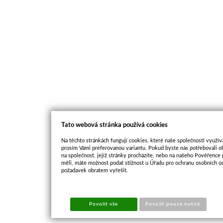
Tato webová stránka používá cookies
Na těchto stránkách fungují cookies, které naše společnosti využíva
prosím Vámi preferovanou variantu. Pokud byste nás potřebovali oh
na společnost, jejíž stránky procházíte, nebo na našeho Pověřence
měli, máte možnost podat stížnost u Úřadu pro ochranu osobních ú
požadavek obratem vyřešit.
Povolit vše
Povolit pouze nutné