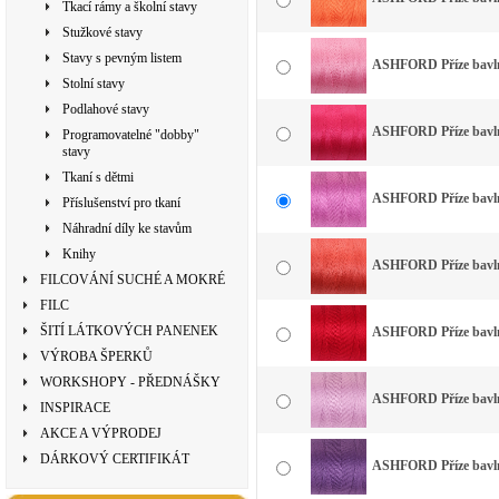
Tkací rámy a školní stavy
Stužkové stavy
Stavy s pevným listem
ASHFORD Příze bavlna
Stolní stavy
Podlahové stavy
ASHFORD Příze bavlna
Programovatelné "dobby"
stavy
Tkaní s dětmi
ASHFORD Příze bavlna
Příslušenství pro tkaní
Náhradní díly ke stavům
Knihy
ASHFORD Příze bavlna
FILCOVÁNÍ SUCHÉ A MOKRÉ
FILC
ŠITÍ LÁTKOVÝCH PANENEK
ASHFORD Příze bavlna
VÝROBA ŠPERKŮ
WORKSHOPY - PŘEDNÁŠKY
ASHFORD Příze bavlna
INSPIRACE
AKCE A VÝPRODEJ
DÁRKOVÝ CERTIFIKÁT
ASHFORD Příze bavlna