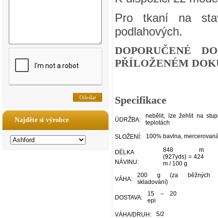
Pro tkaní na sta
podlahových.
DOPORUČENÉ DO
PŘÍLOŽENÉM DOKU
Specifikace
nebělit, lze žehlit na stu
Najděte si výrobce
ÚDRŽBA:
teplotách
100% bavlna, mercerovan
SLOŽENÍ:
848 m
DÉLKA
(927yds) = 424
NÁVINU:
m / 100 g
200 g (za běžných p
VÁHA:
skladování)
15 – 20
DOSTAVA:
epi
5/2
VÁHA/DRUH: