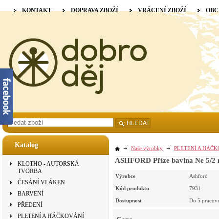
KONTAKT
DOPRAVA ZBOŽÍ
VRÁCENÍ ZBOŽÍ
OBC
HLEDAT
Katalog
Naše výrobky
PLETENÍ A HÁČ
ASHFORD Příze bavlna Ne 5/2 
KLOTHO - AUTORSKÁ
TVORBA
Výrobce
Ashford
ČESÁNÍ VLÁKEN
Kód produktu
7931
BARVENÍ
Dostupnost
Do 5 pracov
PŘEDENÍ
PLETENÍ A HÁČKOVÁNÍ