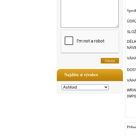
Speci
ÚDR
SLOŽ
DÉL
NÁVI
VÁHA
DOST
Najděte si výrobce
VÁHA
WRAP
(WPI)
Příbu