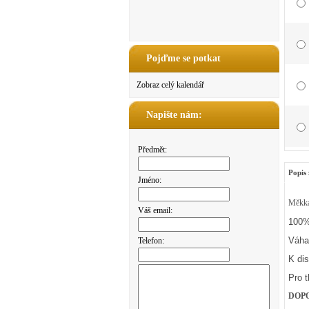
Pojďme se potkat
Zobraz celý kalendář
Napište nám:
Předmět:
Popis 
Jméno:
Měkká 
Váš email:
100%
Váha
Telefon:
K dis
Pro 
DOP