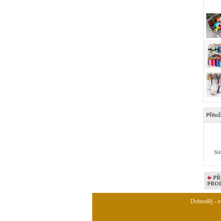
Přilo
su
PŘ
PRO
Dobroděj - ov