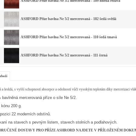
ASHFORD Příze bavlna Ne 5/2 mercerovaná - 109 hnědá rezavá
ASHFORD Příze bavlna Ne 5/2 mercerovaná - 182 šedá světlá
ASHFORD Příze bavlna Ne 5/2 mercerovaná - 110 šedá tmavá
ASHFORD Příze bavlna Ne 5/2 mercerovaná - 111 černá
zboží
a lesklá, s vyšší schopností absorpce a odolností vůči vysokým teplotám díky mercerizaci vlá
 bavlněná mercerovaná příze o síle Ne 5/2.
 kónu 200 g.
pozici 22 moderních odstínů.
tkaní na stavech s pevným listem, stavech stolních a podlahových.
ORUČENÉ DOSTAVY PRO PŘÍZE ASHRORD NAJDETE V PŘÍLOŽENÉM DOKUM