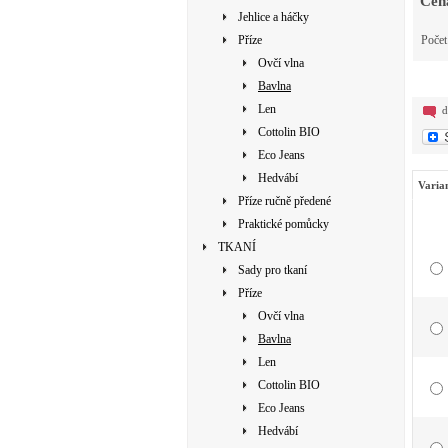
Cen
Jehlice a háčky
Příze
Poče
Ovčí vlna
Bavlna
Len
d
Cottolin BIO
Eco Jeans
Hedvábí
Varia
Příze ručně předené
Praktické pomůcky
TKANÍ
Sady pro tkaní
Příze
Ovčí vlna
Bavlna
Len
Cottolin BIO
Eco Jeans
Hedvábí