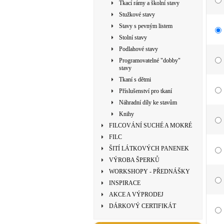
Tkací rámy a školní stavy
Stužkové stavy
Stavy s pevným listem
Stolní stavy
Podlahové stavy
Programovatelné "dobby"
stavy
Tkaní s dětmi
Příslušenství pro tkaní
Náhradní díly ke stavům
Knihy
FILCOVÁNÍ SUCHÉ A MOKRÉ
FILC
ŠITÍ LÁTKOVÝCH PANENEK
VÝROBA ŠPERKŮ
WORKSHOPY - PŘEDNÁŠKY
INSPIRACE
AKCE A VÝPRODEJ
DÁRKOVÝ CERTIFIKÁT