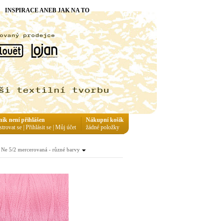
INSPIRACE ANEB JAK NA TO
ník není přihlášen
Nákupní košík
strovat se
|
Přihlásit se
|
Můj účet
žádné položky
Ne 5/2 mercerovaná - různé barvy