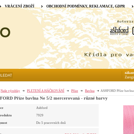
VRÁCENÍ ZBOŽÍ
OBCHODNÍ PODMÍNKY, REKLAMACE, GDPR
zákaz
HLEDAT
Zaregi
Naše výrobky
PLETENÍ A HÁČKOVÁNÍ
Příze
Bavlna
ASHFORD Příze bavlna 
ORD Příze bavlna Ne 5/2 mercerovaná - různé barvy
ce
Ashford
roduktu
7929
pnost
Do 5 pracovních dnů