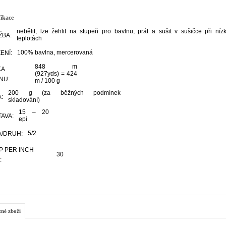
fikace
nebělit, lze žehlit na stupeň pro bavlnu, prát a sušit v sušičce při níz
ŽBA:
teplotách
100% bavlna, mercerovaná
ENÍ:
848 m
KA
(927yds) = 424
NU:
m / 100 g
200 g (za běžných podmínek
:
skladování)
15 – 20
AVA:
epi
5/2
/DRUH:
 PER INCH
30
:
zné zboží