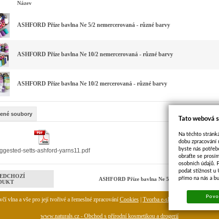
Název
ASHFORD Příze bavlna Ne 5/2 nemercerovaná - různé barvy
ASHFORD Příze bavlna Ne 10/2 nemercerovaná - různé barvy
ASHFORD Příze bavlna Ne 10/2 mercerovaná - různé barvy
žené soubory
Tato webová s
Na těchto stránká
dobu zpracování 
byste nás potřeb
ggested-setts-ashford-yarns11.pdf
obraťte se prosí
osobních údajů. 
podat stížnost u
EDCHOZÍ
přímo na nás a b
ASHFORD Příze bavlna Ne 5/2 mercerovaná - rů
DUKT
Povol
čí vlna a vše pro její tvořivé a řemeslné zpracování
Cookies
|
Tvorba e-shopu
-
pronájem e-sh
www.naturals.cz - Obchod s přírodní kosmetikou a drogerií