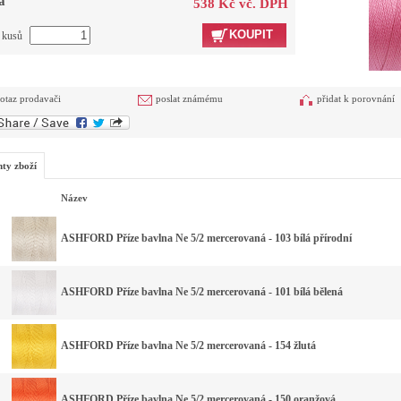
a
538 Kč vč. DPH
KOUPIT
t kusů
otaz prodavači
poslat známému
přidat k porovnání
nty zboží
Název
ASHFORD Příze bavlna Ne 5/2 mercerovaná - 103 bílá přírodní
ASHFORD Příze bavlna Ne 5/2 mercerovaná - 101 bílá bělená
ASHFORD Příze bavlna Ne 5/2 mercerovaná - 154 žlutá
ASHFORD Příze bavlna Ne 5/2 mercerovaná - 150 oranžová