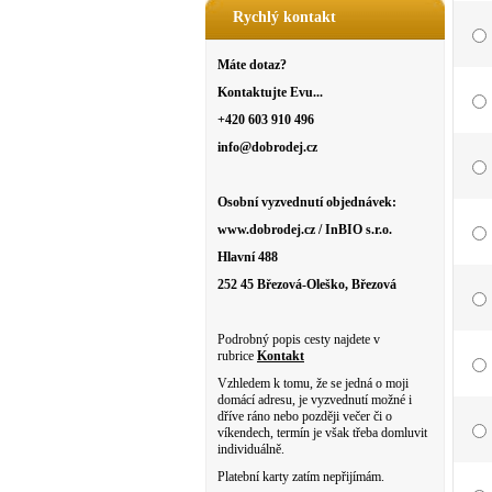
Rychlý kontakt
Máte dotaz?
Kontaktujte Evu...
+420 603 910 496
info@dobrodej.cz
Osobní vyzvednutí objednávek:
www.dobrodej.cz / InBIO s.r.o.
Hlavní 488
252 45 Březová-Oleško, Březová
Podrobný popis cesty najdete v
rubrice
Kontakt
Vzhledem k tomu, že se jedná o moji
domácí adresu, je vyzvednutí možné i
dříve ráno nebo později večer či o
víkendech, termín je však třeba domluvit
individuálně.
Platební karty zatím nepřijímám.