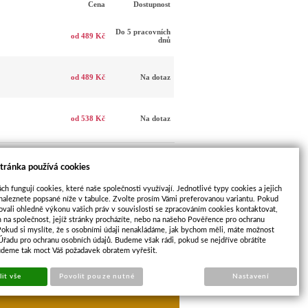
Cena
Dostupnost
Do 5 pracovních
od 489 Kč
dnů
od 489 Kč
Na dotaz
od 538 Kč
Na dotaz
tránka používá cookies
ch fungují cookies, které naše společnosti využívají. Jednotlivé typy cookies a jejich
naleznete popsané níže v tabulce. Zvolte prosím Vámi preferovanou variantu. Pokud
ovali ohledně výkonu vašich práv v souvislosti se zpracováním cookies kontaktovat,
m na společnost, jejíž stránky procházíte, nebo na našeho Pověřence pro ochranu
Pokud si myslíte, že s osobními údaji nenakládáme, jak bychom měli, máte možnost
 Úřadu pro ochranu osobních údajů. Budeme však rádi, pokud se nejdříve obrátíte
DALŠÍ
udeme tak moct Váš požadavek obratem vyřešit.
zné barvy
PRODUKT
it vše
Povolit pouze nutné
Nastavení
opu
Sun-shop