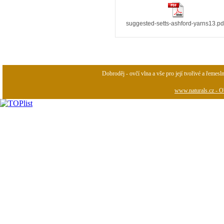
suggested-setts-ashford-yarns13.pd
Dobroděj - ovčí vlna a vše pro její tvořivé a řemesl
www.naturals.cz - Ob