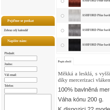
ASHFORD Příze bavlna
ASHFORD Příze bavlna
Pojďme se potkat
ASHFORD Příze bavlna
Zobraz celý kalendář
Napište nám:
ASHFORD Příze bavlna
Předmět:
Popis zboží
Jméno:
Měkká a lesklá, s vyšš
Váš email:
díky mercerizaci vláken
Telefon:
100% bavlněná merc
Váha kónu 200 g.
K dispozici 22 mode