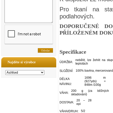
Pro tkaní na sta
podlahových.
DOPORUČENÉ DO
PŘÍLOŽENÉM DOKU
Specifikace
nebělit, lze žehlit na stu
Najděte si výrobce
ÚDRŽBA:
teplotách
100% bavlna, mercerovan
SLOŽENÍ:
1696 m
DÉLKA
(927yds) =
NÁVINU:
848m /100g
200 g (za běžných p
VÁHA:
skladování)
20 – 28
DOSTAVA:
epi
5/2
VÁHA/DRUH: