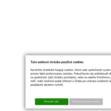
Tato webová stránka používá cookies
Na těchto stránkách fungují cookies, které naše společnosti využíva
prosím Vámi preferovanou variantu. Pokud byste nás potřebovali oh
na společnost, jejíž stránky procházíte, nebo na našeho Pověřence
měli, máte možnost podat stížnost u Úřadu pro ochranu osobních ú
požadavek obratem vyřešit.
Povolit vše
Povolit pouze nutné