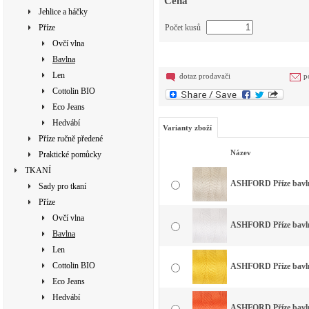
Cena
Jehlice a háčky
Příze
Počet kusů
Ovčí vlna
Bavlna
Len
dotaz prodavači
p
Cottolin BIO
Eco Jeans
Hedvábí
Varianty zboží
Příze ručně předené
Název
Praktické pomůcky
TKANÍ
ASHFORD Příze bavlna
Sady pro tkaní
Příze
Ovčí vlna
ASHFORD Příze bavlna
Bavlna
Len
Cottolin BIO
ASHFORD Příze bavlna
Eco Jeans
Hedvábí
ASHFORD Příze bavlna