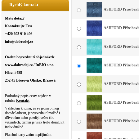
Rychlý kontakt
ASHFORD Příze bavln
Máte dotaz?
Kontaktujte Evu...
ASHFORD Příze bavlna
+420 603 910 496
info@dobrodej.cz
ASHFORD Příze bavlna
Osobní vyzvednutí objednávek:
www.dobrodej.cz / InBIO s.r.o.
ASHFORD Příze bavlna
Hlavní 488
252 45 Březová-Oleško, Březová
ASHFORD Příze bavlna
Podrobný popis cesty najdete v
rubrice
Kontakt
ASHFORD Příze bavlna
Vzhledem k tomu, že se jedná o moji
domácí adresu, je vyzvednutí možné i
dříve ráno nebo později večer či o
ASHFORD Příze bavln
víkendech, termín je však třeba domluvit
individuálně.
Platební karty zatím nepřijímám.