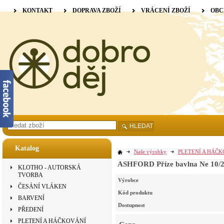
KONTAKT
DOPRAVA ZBOŽÍ
VRÁCENÍ ZBOŽÍ
OBC
HLEDAT
Katalog
Naše výrobky
PLETENÍ A HÁČ
ASHFORD Příze bavlna Ne 10/2
KLOTHO - AUTORSKÁ
TVORBA
Výrobce
ČESÁNÍ VLÁKEN
Kód produktu
BARVENÍ
Dostupnost
PŘEDENÍ
PLETENÍ A HÁČKOVÁNÍ