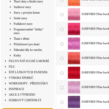
Tkací rámy a školní stavy
Stužkové stavy
Stavy s pevným listem
ASHFORD Příze bavlna
Stolní stavy
Podlahové stavy
ASHFORD Příze bavlna
Programovatelné "dobby"
stavy
Tkaní s dětmi
ASHFORD Příze bavlna
Příslušenství pro tkaní
Náhradní díly ke stavům
Knihy
ASHFORD Příze bavlna
FILCOVÁNÍ SUCHÉ A MOKRÉ
FILC
ŠITÍ LÁTKOVÝCH PANENEK
ASHFORD Příze bavlna
VÝROBA ŠPERKŮ
WORKSHOPY - PŘEDNÁŠKY
ASHFORD Příze bavlna
INSPIRACE
AKCE A VÝPRODEJ
DÁRKOVÝ CERTIFIKÁT
ASHFORD Příze bavlna