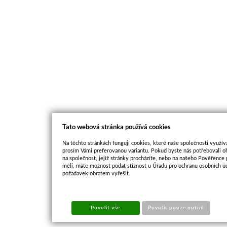
Tato webová stránka používá cookies
Na těchto stránkách fungují cookies, které naše společnosti využíva
prosím Vámi preferovanou variantu. Pokud byste nás potřebovali oh
na společnost, jejíž stránky procházíte, nebo na našeho Pověřence
měli, máte možnost podat stížnost u Úřadu pro ochranu osobních ú
požadavek obratem vyřešit.
Povolit vše
Povolit pouze nutné