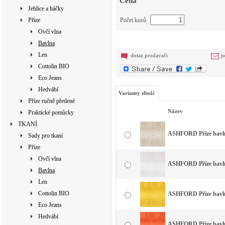
Cena
Jehlice a háčky
Příze
Počet kusů
Ovčí vlna
Bavlna
Len
dotaz prodavači
p
Cottolin BIO
Eco Jeans
Hedvábí
Varianty zboží
Příze ručně předené
Název
Praktické pomůcky
TKANÍ
ASHFORD Příze bavlna
Sady pro tkaní
Příze
Ovčí vlna
ASHFORD Příze bavlna
Bavlna
Len
Cottolin BIO
ASHFORD Příze bavlna
Eco Jeans
Hedvábí
ASHFORD Příze bavlna