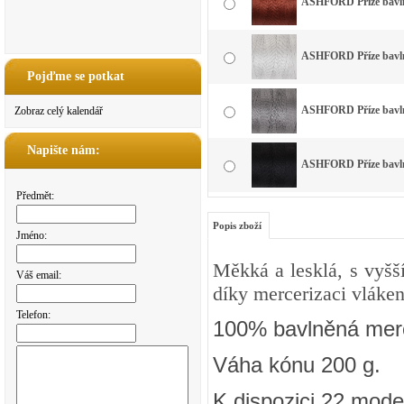
ASHFORD Příze bavlna
ASHFORD Příze bavlna
Pojďme se potkat
ASHFORD Příze bavlna
Zobraz celý kalendář
Napište nám:
ASHFORD Příze bavlna
Předmět:
Popis zboží
Jméno:
Měkká a lesklá, s vyšš
Váš email:
díky mercerizaci vláken
Telefon:
100% bavlněná merc
Váha kónu 200 g.
K dispozici 22 mode