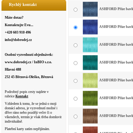
Rychlý kontakt
ASHFORD Příze bavln
Máte dotaz?
Kontaktujte Evu...
ASHFORD Příze bavlna
+420 603 910 496
info@dobrodej.cz
ASHFORD Příze bavlna
Osobní vyzvednutí objednávek:
www.dobrodej.cz / InBIO s.r.o.
ASHFORD Příze bavlna
Hlavní 488
252 45 Březová-Oleško, Březová
ASHFORD Příze bavlna
Podrobný popis cesty najdete v
rubrice
Kontakt
ASHFORD Příze bavlna
Vzhledem k tomu, že se jedná o moji
domácí adresu, je vyzvednutí možné i
dříve ráno nebo později večer či o
ASHFORD Příze bavln
víkendech, termín je však třeba domluvit
individuálně.
Platební karty zatím nepřijímám.