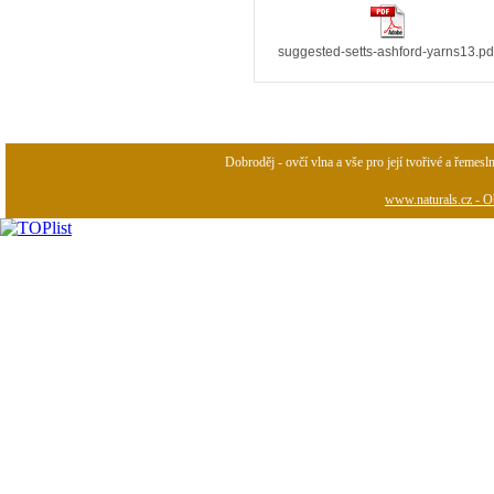
suggested-setts-ashford-yarns13.pd
Dobroděj - ovčí vlna a vše pro její tvořivé a řemesl
www.naturals.cz - Ob