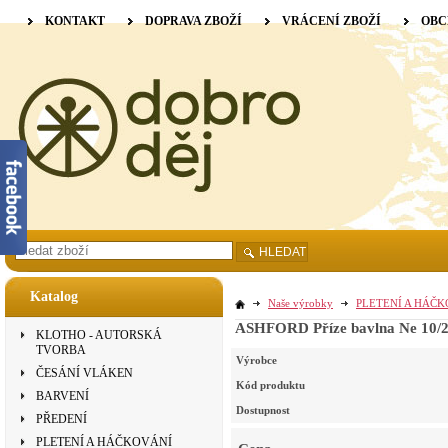
KONTAKT
DOPRAVA ZBOŽÍ
VRÁCENÍ ZBOŽÍ
OBC
HLEDAT
Katalog
Naše výrobky
PLETENÍ A HÁČ
ASHFORD Příze bavlna Ne 10/2
KLOTHO - AUTORSKÁ
TVORBA
Výrobce
ČESÁNÍ VLÁKEN
Kód produktu
BARVENÍ
Dostupnost
PŘEDENÍ
PLETENÍ A HÁČKOVÁNÍ