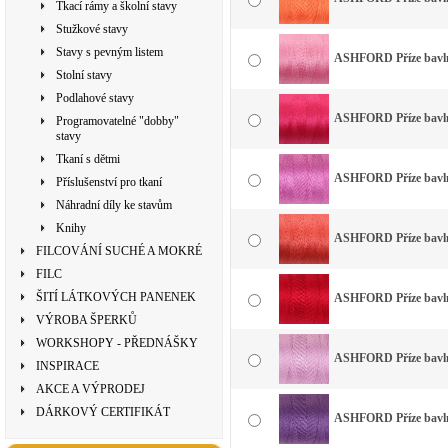
Tkací rámy a školní stavy
Stužkové stavy
Stavy s pevným listem
ASHFORD Příze bavlna
Stolní stavy
Podlahové stavy
ASHFORD Příze bavlna
Programovatelné "dobby"
stavy
Tkaní s dětmi
ASHFORD Příze bavlna
Příslušenství pro tkaní
Náhradní díly ke stavům
Knihy
ASHFORD Příze bavlna
FILCOVÁNÍ SUCHÉ A MOKRÉ
FILC
ŠITÍ LÁTKOVÝCH PANENEK
ASHFORD Příze bavlna
VÝROBA ŠPERKŮ
WORKSHOPY - PŘEDNÁŠKY
ASHFORD Příze bavlna
INSPIRACE
AKCE A VÝPRODEJ
DÁRKOVÝ CERTIFIKÁT
ASHFORD Příze bavlna