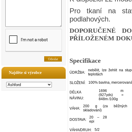
Pro tkaní na sta
podlahových.
DOPORUČENÉ DO
PŘÍLOŽENÉM DOKU
Specifikace
nebělit, lze žehlit na stu
Najděte si výrobce
ÚDRŽBA:
teplotách
100% bavlna, mercerovan
SLOŽENÍ:
1696 m
DÉLKA
(927yds) =
NÁVINU:
848m /100g
200 g (za běžných p
VÁHA:
skladování)
20 – 28
DOSTAVA:
epi
5/2
VÁHA/DRUH: