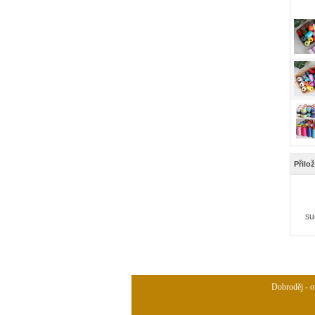
Přilo
su
Dobroděj - ov