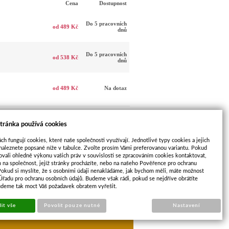
Cena
Dostupnost
Do 5 pracovních
od 489 Kč
dnů
Do 5 pracovních
od 538 Kč
dnů
od 489 Kč
Na dotaz
tránka používá cookies
ch fungují cookies, které naše společnosti využívají. Jednotlivé typy cookies a jejich
naleznete popsané níže v tabulce. Zvolte prosím Vámi preferovanou variantu. Pokud
ovali ohledně výkonu vašich práv v souvislosti se zpracováním cookies kontaktovat,
m na společnost, jejíž stránky procházíte, nebo na našeho Pověřence pro ochranu
Pokud si myslíte, že s osobními údaji nenakládáme, jak bychom měli, máte možnost
 Úřadu pro ochranu osobních údajů. Budeme však rádi, pokud se nejdříve obrátíte
DALŠÍ
udeme tak moct Váš požadavek obratem vyřešit.
zné barvy
PRODUKT
it vše
Povolit pouze nutné
Nastavení
opu
Sun-shop