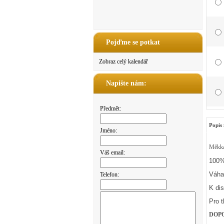
Pojďme se potkat
Zobraz celý kalendář
Napište nám:
Předmět:
Popis 
Jméno:
Měkká 
Váš email:
100%
Váha
Telefon:
K dis
Pro 
DOP