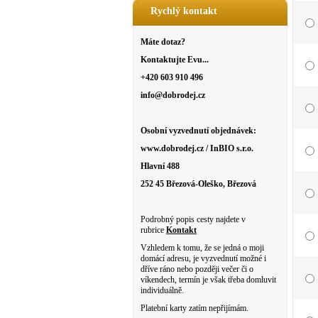
Rychlý kontakt
Máte dotaz?
Kontaktujte Evu...
+420 603 910 496
info@dobrodej.cz
Osobní vyzvednutí objednávek:
www.dobrodej.cz / InBIO s.r.o.
Hlavní 488
252 45 Březová-Oleško, Březová
Podrobný popis cesty najdete v
rubrice
Kontakt
Vzhledem k tomu, že se jedná o moji
domácí adresu, je vyzvednutí možné i
dříve ráno nebo později večer či o
víkendech, termín je však třeba domluvit
individuálně.
Platební karty zatím nepřijímám.