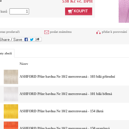
a
538 Kč vč. DPH
KOUPIT
t kusů
otaz prodavači
poslat známému
přidat k porovnání
nty zboží
Název
ASHFORD Příze bavlna Ne 10/2 mercerovaná - 103 bílá přírodní
ASHFORD Příze bavlna Ne 10/2 mercerovaná - 101 bílá bělená
ASHFORD Příze bavlna Ne 10/2 mercerovaná - 154 žlutá
ASHFORD Příze bavlna Ne 10/2 mercerovaná - 150 oranžová