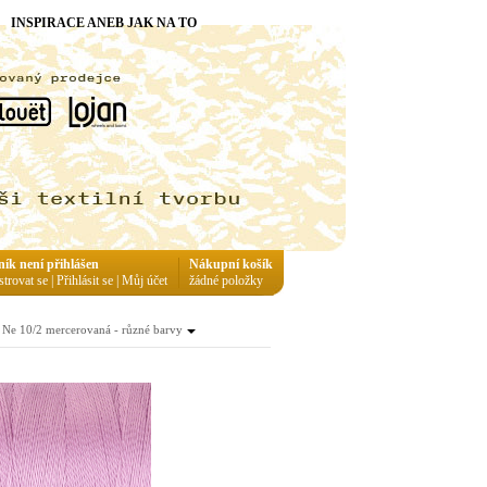
INSPIRACE ANEB JAK NA TO
ník není přihlášen
Nákupní košík
strovat se
|
Přihlásit se
|
Můj účet
žádné položky
Ne 10/2 mercerovaná - různé barvy