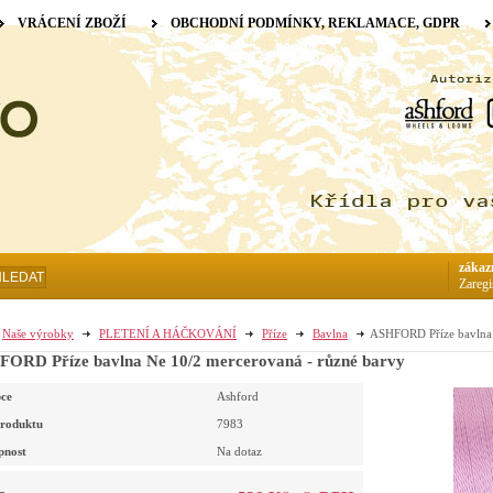
VRÁCENÍ ZBOŽÍ
OBCHODNÍ PODMÍNKY, REKLAMACE, GDPR
zákaz
HLEDAT
Zaregi
Naše výrobky
PLETENÍ A HÁČKOVÁNÍ
Příze
Bavlna
ASHFORD Příze bavlna 
ORD Příze bavlna Ne 10/2 mercerovaná - různé barvy
ce
Ashford
roduktu
7983
pnost
Na dotaz