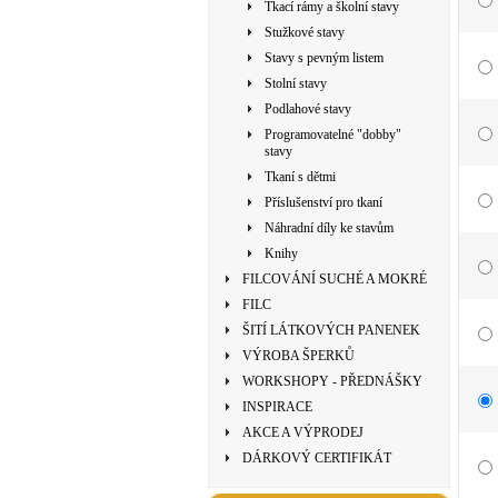
Tkací rámy a školní stavy
Stužkové stavy
Stavy s pevným listem
Stolní stavy
Podlahové stavy
Programovatelné "dobby"
stavy
Tkaní s dětmi
Příslušenství pro tkaní
Náhradní díly ke stavům
Knihy
FILCOVÁNÍ SUCHÉ A MOKRÉ
FILC
ŠITÍ LÁTKOVÝCH PANENEK
VÝROBA ŠPERKŮ
WORKSHOPY - PŘEDNÁŠKY
INSPIRACE
AKCE A VÝPRODEJ
DÁRKOVÝ CERTIFIKÁT