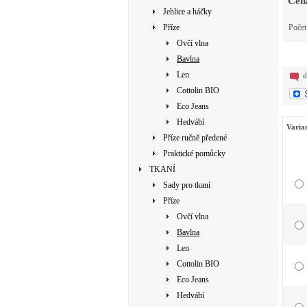
Cen
Jehlice a háčky
Příze
Poče
Ovčí vlna
Bavlna
Len
d
Cottolin BIO
Eco Jeans
Hedvábí
Varia
Příze ručně předené
Praktické pomůcky
TKANÍ
Sady pro tkaní
Příze
Ovčí vlna
Bavlna
Len
Cottolin BIO
Eco Jeans
Hedvábí