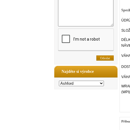
Speci
ÚDR
SLOŽ
DÉL
NÁVI
VÁHA
DOST
Najděte si výrobce
VÁHA
WRAP
(WPI)
Příbu