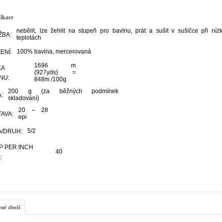
fikace
nebělit, lze žehlit na stupeň pro bavlnu, prát a sušit v sušičce při níz
ŽBA:
teplotách
100% bavlna, mercerovaná
ENÍ:
1696 m
KA
(927yds) =
NU:
848m /100g
200 g (za běžných podmínek
:
skladování)
20 – 28
AVA:
epi
5/2
/DRUH:
 PER INCH
40
:
zné zboží