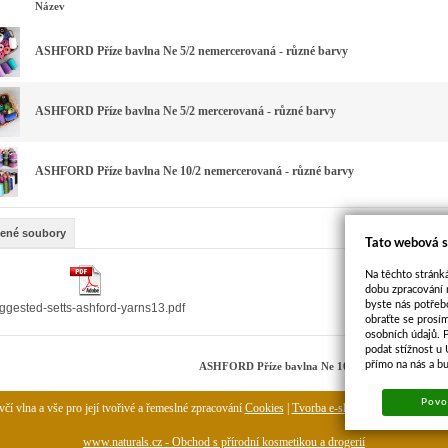
Název
ASHFORD Příze bavlna Ne 5/2 nemercerovaná - různé barvy
ASHFORD Příze bavlna Ne 5/2 mercerovaná - různé barvy
ASHFORD Příze bavlna Ne 10/2 nemercerovaná - různé barvy
žené soubory
Tato webová s
Na těchto stránká
dobu zpracování 
byste nás potřeb
ggested-setts-ashford-yarns13.pdf
obraťte se prosí
osobních údajů. 
podat stížnost u
přímo na nás a b
ASHFORD Příze bavlna Ne 10/2 mercerovaná - rů
Povol
čí vlna a vše pro její tvořivé a řemeslné zpracování
Cookies
|
Tvorba e-shopu
-
pronájem e-sh
www.naturals.cz - Obchod s přírodní kosmetikou a drogerií