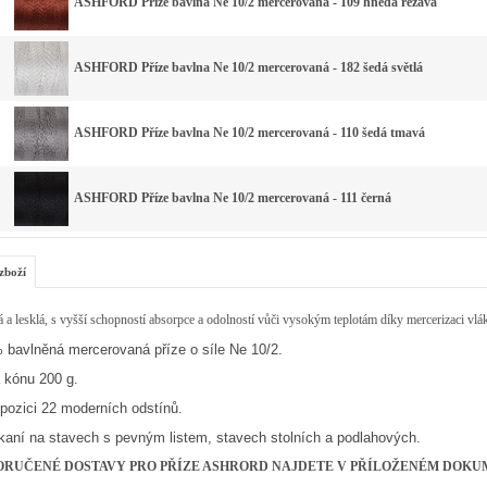
ASHFORD Příze bavlna Ne 10/2 mercerovaná - 109 hnědá rezavá
ASHFORD Příze bavlna Ne 10/2 mercerovaná - 182 šedá světlá
ASHFORD Příze bavlna Ne 10/2 mercerovaná - 110 šedá tmavá
ASHFORD Příze bavlna Ne 10/2 mercerovaná - 111 černá
zboží
a lesklá, s vyšší schopností absorpce a odolností vůči vysokým teplotám díky mercerizaci vlá
 bavlněná mercerovaná příze o síle Ne 10/2.
 kónu 200 g.
pozici 22 moderních odstínů.
tkaní na stavech s pevným listem, stavech stolních a podlahových.
ORUČENÉ DOSTAVY PRO PŘÍZE ASHRORD NAJDETE V PŘÍLOŽENÉM DOKUM