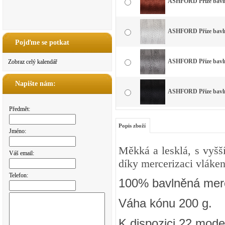
ASHFORD Příze bavlna
ASHFORD Příze bavlna
Pojďme se potkat
ASHFORD Příze bavlna
Zobraz celý kalendář
Napište nám:
ASHFORD Příze bavlna
Předmět:
Popis zboží
Jméno:
Měkká a lesklá, s vyšš
Váš email:
díky mercerizaci vláken
Telefon:
100% bavlněná merc
Váha kónu 200 g.
K dispozici 22 mode