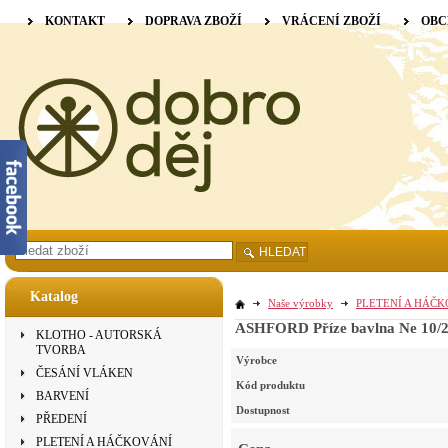
KONTAKT
DOPRAVA ZBOŽÍ
VRÁCENÍ ZBOŽÍ
OBC
HLEDAT
Katalog
Naše výrobky
PLETENÍ A HÁČ
ASHFORD Příze bavlna Ne 10/2
KLOTHO - AUTORSKÁ
TVORBA
Výrobce
ČESÁNÍ VLÁKEN
Kód produktu
BARVENÍ
Dostupnost
PŘEDENÍ
PLETENÍ A HÁČKOVÁNÍ