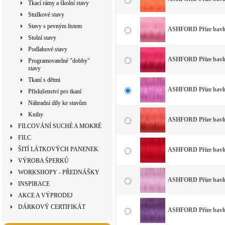
Tkací rámy a školní stavy
Stužkové stavy
Stavy s pevným listem
ASHFORD Příze bavlna
Stolní stavy
Podlahové stavy
ASHFORD Příze bavlna
Programovatelné "dobby"
stavy
Tkaní s dětmi
ASHFORD Příze bavlna
Příslušenství pro tkaní
Náhradní díly ke stavům
Knihy
ASHFORD Příze bavlna
FILCOVÁNÍ SUCHÉ A MOKRÉ
FILC
ŠITÍ LÁTKOVÝCH PANENEK
ASHFORD Příze bavlna
VÝROBA ŠPERKŮ
WORKSHOPY - PŘEDNÁŠKY
ASHFORD Příze bavlna
INSPIRACE
AKCE A VÝPRODEJ
DÁRKOVÝ CERTIFIKÁT
ASHFORD Příze bavlna