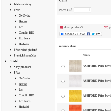
Cena
Jehlice a háčky
Příze
Počet kusů
Ovčí vlna
Bavlna
Len
dotaz prodavači
p
Cottolin BIO
Eco Jeans
Hedvábí
Varianty zboží
Příze ručně předené
Název
Praktické pomůcky
TKANÍ
ASHFORD Příze bavlna
Sady pro tkaní
Příze
Ovčí vlna
ASHFORD Příze bavlna
Bavlna
Len
Cottolin BIO
ASHFORD Příze bavlna
Eco Jeans
Hedvábí
ASHFORD Příze bavlna