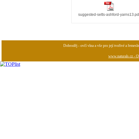
suggested-setts-ashford-yarns13.pd
Dobroděj - ovčí vlna a vše pro její tvořivé a řemesl
www.naturals.cz - Ob