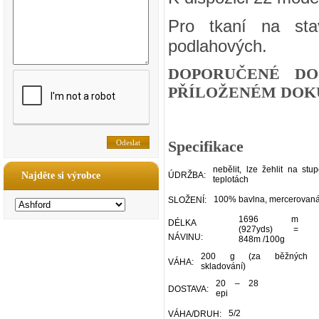
Pro tkaní na sta
podlahových.
DOPORUČENÉ DO
PŘÍLOŽENÉM DOKU
Specifikace
nebělit, lze žehlit na stu
Najděte si výrobce
ÚDRŽBA:
teplotách
100% bavlna, mercerovan
SLOŽENÍ:
1696 m
DÉLKA
(927yds) =
NÁVINU:
848m /100g
200 g (za běžných p
VÁHA:
skladování)
20 – 28
DOSTAVA:
epi
5/2
VÁHA/DRUH: