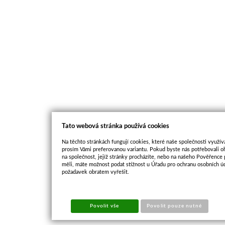
Tato webová stránka používá cookies
Na těchto stránkách fungují cookies, které naše společnosti využíva
prosím Vámi preferovanou variantu. Pokud byste nás potřebovali oh
na společnost, jejíž stránky procházíte, nebo na našeho Pověřence
měli, máte možnost podat stížnost u Úřadu pro ochranu osobních ú
požadavek obratem vyřešit.
Povolit vše
Povolit pouze nutné