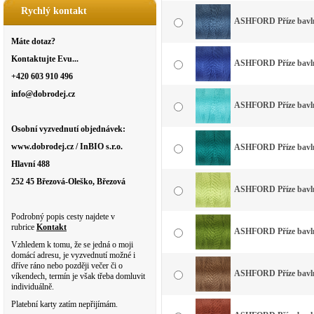
Rychlý kontakt
ASHFORD Příze bavln
Máte dotaz?
Kontaktujte Evu...
ASHFORD Příze bavlna
+420 603 910 496
info@dobrodej.cz
ASHFORD Příze bavlna
Osobní vyzvednutí objednávek:
www.dobrodej.cz / InBIO s.r.o.
ASHFORD Příze bavlna
Hlavní 488
252 45 Březová-Oleško, Březová
ASHFORD Příze bavlna
Podrobný popis cesty najdete v
rubrice
Kontakt
ASHFORD Příze bavlna
Vzhledem k tomu, že se jedná o moji
domácí adresu, je vyzvednutí možné i
dříve ráno nebo později večer či o
ASHFORD Příze bavln
víkendech, termín je však třeba domluvit
individuálně.
Platební karty zatím nepřijímám.