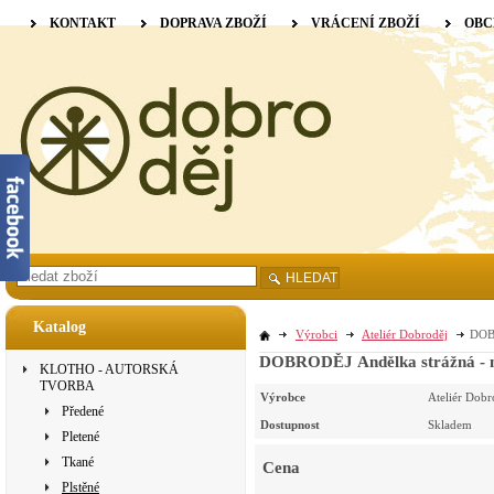
KONTAKT
DOPRAVA ZBOŽÍ
VRÁCENÍ ZBOŽÍ
OBC
HLEDAT
Katalog
Výrobci
Ateliér Dobroděj
DOBR
DOBRODĚJ Andělka strážná - 
KLOTHO - AUTORSKÁ
TVORBA
Výrobce
Ateliér Dobr
Předené
Dostupnost
Skladem
Pletené
Tkané
Cena
Plstěné