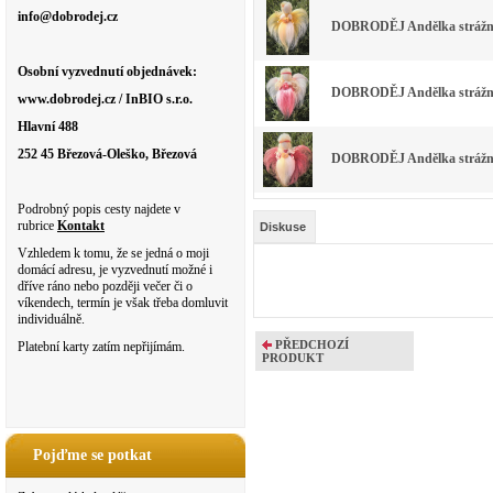
info@dobrodej.cz
DOBRODĚJ Andělka strážná 
Osobní vyzvednutí objednávek:
DOBRODĚJ Andělka strážná
www.dobrodej.cz / InBIO s.r.o.
Hlavní 488
252 45 Březová-Oleško, Březová
DOBRODĚJ Andělka strážná
Podrobný popis cesty najdete v
rubrice
Kontakt
Diskuse
Vzhledem k tomu, že se jedná o moji
domácí adresu, je vyzvednutí možné i
dříve ráno nebo později večer či o
víkendech, termín je však třeba domluvit
individuálně.
PŘEDCHOZÍ
Platební karty zatím nepřijímám.
PRODUKT
Pojďme se potkat