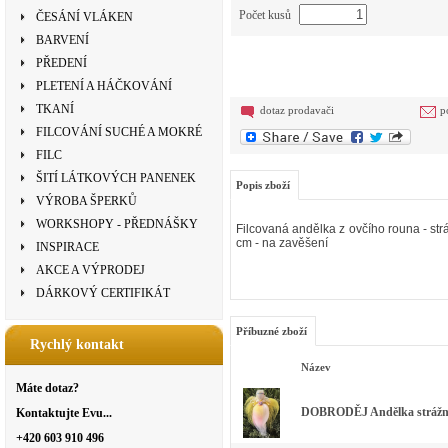
Počet kusů
ČESÁNÍ VLÁKEN
BARVENÍ
PŘEDENÍ
PLETENÍ A HÁČKOVÁNÍ
TKANÍ
dotaz prodavači
p
FILCOVÁNÍ SUCHÉ A MOKRÉ
FILC
ŠITÍ LÁTKOVÝCH PANENEK
Popis zboží
VÝROBA ŠPERKŮ
WORKSHOPY - PŘEDNÁŠKY
Filcovaná andělka z ovčího rouna - str
cm - na zavěšení
INSPIRACE
AKCE A VÝPRODEJ
DÁRKOVÝ CERTIFIKÁT
Příbuzné zboží
Rychlý kontakt
Název
Máte dotaz?
DOBRODĚJ Andělka strážná
Kontaktujte Evu...
+420 603 910 496