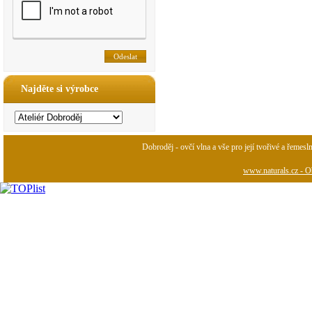
Najděte si výrobce
Dobroděj - ovčí vlna a vše pro její tvořivé a řemesl
www.naturals.cz - Ob