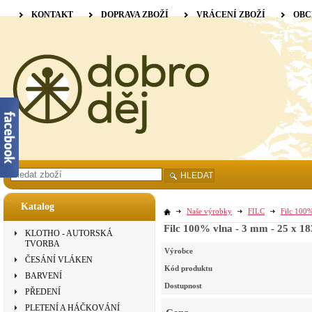
KONTAKT
DOPRAVA ZBOŽÍ
VRÁCENÍ ZBOŽÍ
OBC
HLEDAT
Katalog
Naše výrobky
FILC
Filc 100%
Filc 100% vlna - 3 mm - 25 x 1
KLOTHO - AUTORSKÁ
TVORBA
Výrobce
ČESÁNÍ VLÁKEN
Kód produktu
BARVENÍ
Dostupnost
PŘEDENÍ
PLETENÍ A HÁČKOVÁNÍ