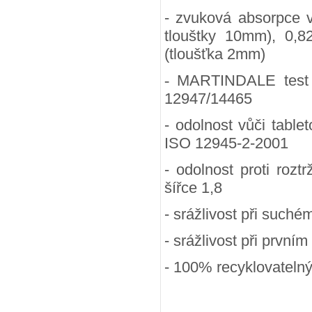
- zvuková absorpce 
tlouštky 10mm), 0,8
(tloušťka 2mm)
-
MARTINDALE test (
12947/14465
- odolnost vůči table
ISO 12945-2-2001
- odolnost proti rozt
šířce 1,8
- srážlivost při suchém
- srážlivost při prvním
- 100
% recyklovateln