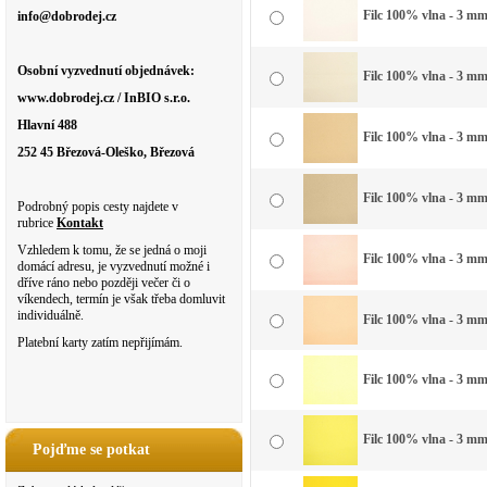
Filc 100% vlna - 3 mm 
info@dobrodej.cz
Osobní vyzvednutí objednávek:
Filc 100% vlna - 3 mm 
www.dobrodej.cz / InBIO s.r.o.
Hlavní 488
Filc 100% vlna - 3 mm
252 45 Březová-Oleško, Březová
Filc 100% vlna - 3 mm 
Podrobný popis cesty najdete v
rubrice
Kontakt
Vzhledem k tomu, že se jedná o moji
Filc 100% vlna - 3 mm
domácí adresu, je vyzvednutí možné i
dříve ráno nebo později večer či o
víkendech, termín je však třeba domluvit
individuálně.
Filc 100% vlna - 3 mm
Platební karty zatím nepřijímám.
Filc 100% vlna - 3 mm
Filc 100% vlna - 3 mm
Pojďme se potkat