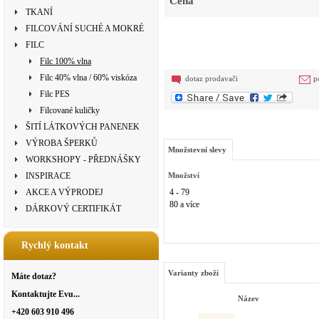
Cena
TKANÍ
FILCOVÁNÍ SUCHÉ A MOKRÉ
FILC
Filc 100% vlna
Filc 40% vlna / 60% viskóza
dotaz prodavači
p
Filc PES
Filcované kuličky
ŠITÍ LÁTKOVÝCH PANENEK
VÝROBA ŠPERKŮ
Množstevní slevy
WORKSHOPY - PŘEDNÁŠKY
INSPIRACE
Množství
AKCE A VÝPRODEJ
4 - 79
80 a více
DÁRKOVÝ CERTIFIKÁT
Rychlý kontakt
Varianty zboží
Máte dotaz?
Kontaktujte Evu...
Název
+420 603 910 496