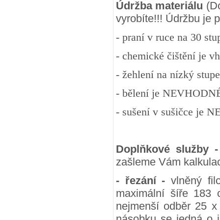
Údržba materiálu
(Do
vyrobíte!!! Údržbu je
- praní v ruce na 30 st
- chemické čištění je v
- žehlení na nízký stup
- bělení je NEVHODN
- sušení v sušičce j
Doplňkové služby 
zašleme Vám kalkulac
- řezání -
vlněný fil
maximální šíře 183 
nejmenší odběr 25 x
násobku se jedná o j