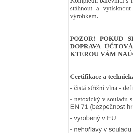
Kompletní barevnici s 
stáhnout a vytisknout
výrobkem.
POZOR! POKUD S
DOPRAVA ÚČTOVÁ
KTEROU VÁM NAÚČ
Certifikace a technick
- čistá střižní vlna - d
- netoxický v souladu 
EN 71 (bezpečnost hra
- vyrobený v EU
- nehořlavý v souladu