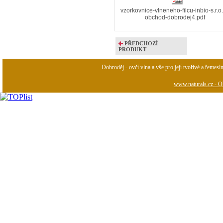
vzorkovnice-vlneneho-filcu-inbio-s.r.o.
obchod-dobrodej4.pdf
PŘEDCHOZÍ
PRODUKT
Dobroděj - ovčí vlna a vše pro její tvořivé a řemesl
www.naturals.cz - Ob