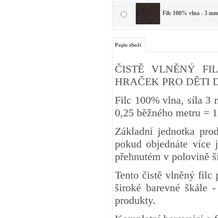
Filc 100% vlna - 3 mm
Popis zboží
ČISTĚ VLNĚNÝ FIL
HRAČEK PRO DĚTI DO 3 
Filc 100% vlna, síla 3
0,25 běžného metru
Základní jednotka pro
pokud objednáte více j
přehnutém v polovině š
Tento čistě vlněný fil
široké barevné škále -
produkty.