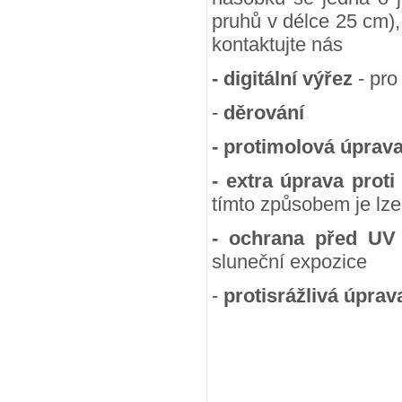
pruhů v délce 25 cm),
kontaktujte nás
- digitální výřez
- pro
-
děrování
- protimolová úprav
- extra úprava proti
tímto způsobem je lze
- ochrana před UV
sluneční expozice
-
protisrážlivá úprav