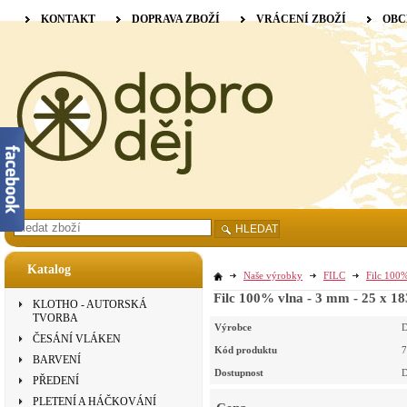
KONTAKT
DOPRAVA ZBOŽÍ
VRÁCENÍ ZBOŽÍ
OBC
HLEDAT
Katalog
Naše výrobky
FILC
Filc 100%
Filc 100% vlna - 3 mm - 25 x 1
KLOTHO - AUTORSKÁ
TVORBA
Výrobce
D
ČESÁNÍ VLÁKEN
Kód produktu
7
BARVENÍ
Dostupnost
D
PŘEDENÍ
PLETENÍ A HÁČKOVÁNÍ