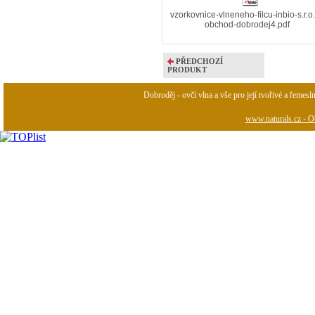
vzorkovnice-vlneneho-filcu-inbio-s.r.o.
obchod-dobrodej4.pdf
PŘEDCHOZÍ
PRODUKT
Dobroděj - ovčí vlna a vše pro její tvořivé a řemesl
www.naturals.cz - Ob