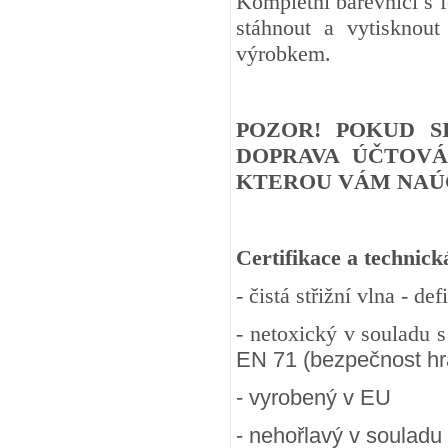
Kompletní barevnici s 
stáhnout a vytisknout
výrobkem.
POZOR! POKUD S
DOPRAVA ÚČTOVÁ
KTEROU VÁM NAÚČ
Certifikace a technick
- čistá střižní vlna - d
- netoxický v souladu 
EN 71 (bezpečnost hra
- vyrobený v EU
- nehořlavý v souladu