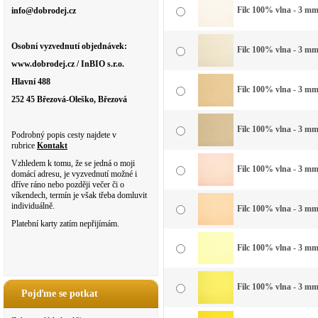
Filc 100% vlna - 3 mm 
info@dobrodej.cz
Osobní vyzvednutí objednávek:
Filc 100% vlna - 3 mm 
www.dobrodej.cz / InBIO s.r.o.
Hlavní 488
Filc 100% vlna - 3 mm
252 45 Březová-Oleško, Březová
Filc 100% vlna - 3 mm 
Podrobný popis cesty najdete v
rubrice
Kontakt
Vzhledem k tomu, že se jedná o moji
Filc 100% vlna - 3 mm
domácí adresu, je vyzvednutí možné i
dříve ráno nebo později večer či o
víkendech, termín je však třeba domluvit
individuálně.
Filc 100% vlna - 3 mm
Platební karty zatím nepřijímám.
Filc 100% vlna - 3 mm
Filc 100% vlna - 3 mm
Pojďme se potkat