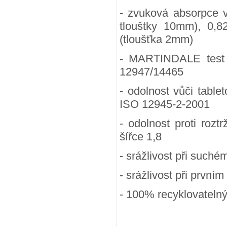
- zvuková absorpce 
tlouštky 10mm), 0,8
(tloušťka 2mm)
-
MARTINDALE test (
12947/14465
- odolnost vůči table
ISO 12945-2-2001
- odolnost proti rozt
šířce 1,8
- srážlivost při suchém
- srážlivost při prvním
- 100
% recyklovateln