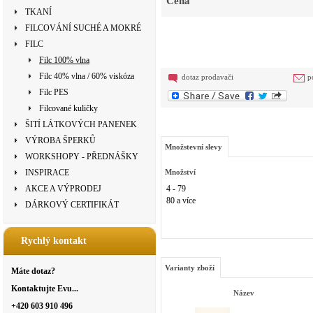
Cena
TKANÍ
FILCOVÁNÍ SUCHÉ A MOKRÉ
FILC
Filc 100% vlna
Filc 40% vlna / 60% viskóza
dotaz prodavači
p
Filc PES
Filcované kuličky
ŠITÍ LÁTKOVÝCH PANENEK
VÝROBA ŠPERKŮ
Množstevní slevy
WORKSHOPY - PŘEDNÁŠKY
INSPIRACE
Množství
AKCE A VÝPRODEJ
4 - 79
80 a více
DÁRKOVÝ CERTIFIKÁT
Rychlý kontakt
Varianty zboží
Máte dotaz?
Kontaktujte Evu...
Název
+420 603 910 496