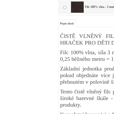
Filc 100% vlna - 3 mm
Popis zboží
ČISTĚ VLNĚNÝ FIL
HRAČEK PRO DĚTI DO 3 
Filc 100% vlna, síla 3
0,25 běžného metru
Základní jednotka pro
pokud objednáte více j
přehnutém v polovině š
Tento čistě vlněný fil
široké barevné škále -
produkty.