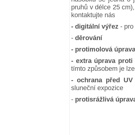
pruhů v délce 25 cm),
kontaktujte nás
- digitální výřez
- pro
-
děrování
- protimolová úprav
- extra úprava proti
tímto způsobem je lze
- ochrana před UV
sluneční expozice
-
protisrážlivá úprav