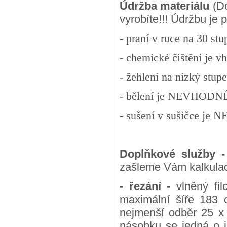
Údržba materiálu
(Do
vyrobíte!!! Údržbu je
- praní v ruce na 30 st
- chemické čištění je v
- žehlení na nízký stup
- bělení je NEVHODN
- sušení v sušičce j
Doplňkové služby 
zašleme Vám kalkulac
- řezání -
vlněný fil
maximální šíře 183 
nejmenší odběr 25 x
násobku se jedná o j