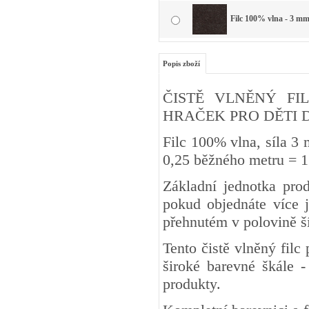
Filc 100% vlna - 3 mm
Popis zboží
ČISTĚ VLNĚNÝ FIL
HRAČEK PRO DĚTI DO 3 
Filc 100% vlna, síla 3
0,25 běžného metru
Základní jednotka pro
pokud objednáte více j
přehnutém v polovině š
Tento čistě vlněný fil
široké barevné škále -
produkty.