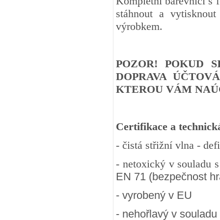
Kompletní barevnici s 
stáhnout a vytisknout
výrobkem.
POZOR! POKUD S
DOPRAVA ÚČTOVÁ
KTEROU VÁM NAÚČ
Certifikace a technick
- čistá střižní vlna - d
- netoxický v souladu 
EN 71 (bezpečnost hra
- vyrobený v EU
- nehořlavý v souladu