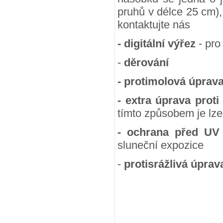
pruhů v délce 25 cm),
kontaktujte nás
- digitální výřez
- pro
-
děrování
- protimolová úprav
- extra úprava proti
tímto způsobem je lze
- ochrana před UV
sluneční expozice
-
protisrážlivá úprav