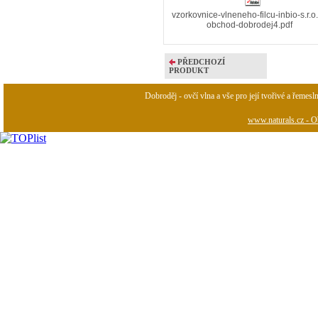
vzorkovnice-vlneneho-filcu-inbio-s.r.o.
obchod-dobrodej4.pdf
PŘEDCHOZÍ
PRODUKT
Dobroděj - ovčí vlna a vše pro její tvořivé a řemesl
www.naturals.cz - Ob