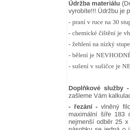
Údržba materiálu
(Do
vyrobíte!!! Údržbu je
- praní v ruce na 30 st
- chemické čištění je v
- žehlení na nízký stup
- bělení je NEVHODN
- sušení v sušičce j
Doplňkové služby 
zašleme Vám kalkulac
- řezání -
vlněný fil
maximální šíře 183 
nejmenší odběr 25 x
násobku se jedná o j