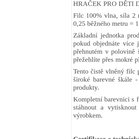
HRAČEK PRO DĚTI DO 3 
Filc 100% vlna, síla 2
0,25 běžného metru
Základní jednotka pro
pokud objednáte více j
přehnutém v polovině š
přežehlíte přes mokré 
Tento čistě vlněný fil
široké barevné škále -
produkty.
Kompletní barevnici s 
stáhnout a vytisknout
výrobkem.
Certifikace a technick