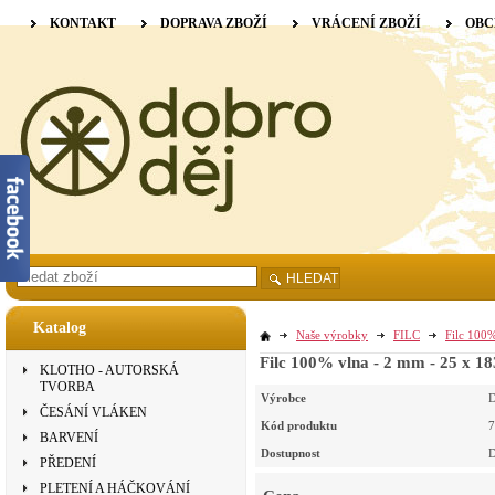
KONTAKT
DOPRAVA ZBOŽÍ
VRÁCENÍ ZBOŽÍ
OBC
HLEDAT
Katalog
Naše výrobky
FILC
Filc 100%
Filc 100% vlna - 2 mm - 25 x 1
KLOTHO - AUTORSKÁ
TVORBA
Výrobce
D
ČESÁNÍ VLÁKEN
Kód produktu
7
BARVENÍ
Dostupnost
D
PŘEDENÍ
PLETENÍ A HÁČKOVÁNÍ