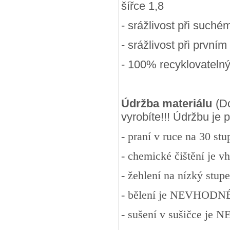
šířce 1,8
- srážlivost při suchém
- srážlivost při prvním
- 100
% recyklovateln
Údržba materiálu
(Do
vyrobíte!!! Údržbu je
- praní v ruce na 30 st
- chemické čištění je v
- žehlení na nízký stup
- bělení je NEVHODN
- sušení v sušičce j