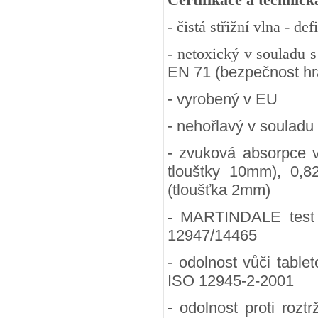
- čistá střižní vlna - d
- netoxický v souladu 
EN 71 (bezpečnost hra
- vyrobený v EU
- nehořlavý v souladu
- zvuková absorpce 
tlouštky 10mm), 0,8
(tloušťka 2mm)
-
MARTINDALE test (
12947/14465
- odolnost vůči table
ISO 12945-2-2001
- odolnost proti rozt