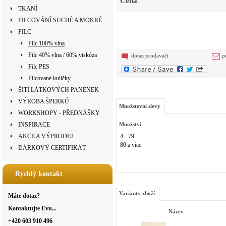
Cena
TKANÍ
FILCOVÁNÍ SUCHÉ A MOKRÉ
FILC
Filc 100% vlna
Filc 40% vlna / 60% viskóza
dotaz prodavači
p
Filc PES
Filcované kuličky
ŠITÍ LÁTKOVÝCH PANENEK
VÝROBA ŠPERKŮ
Množstevní slevy
WORKSHOPY - PŘEDNÁŠKY
INSPIRACE
Množství
AKCE A VÝPRODEJ
4 - 79
80 a více
DÁRKOVÝ CERTIFIKÁT
Rychlý kontakt
Varianty zboží
Máte dotaz?
Kontaktujte Evu...
Název
+420 603 910 496