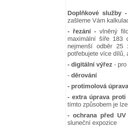
Doplňkové služby 
zašleme Vám kalkulac
- řezání -
vlněný fil
maximální šíře 183 
nejmenší odběr 25
potřebujete více dílů,
- digitální výřez
- pro
-
děrování
- protimolová úprav
- extra úprava proti
tímto způsobem je lze
- ochrana před UV
sluneční expozice