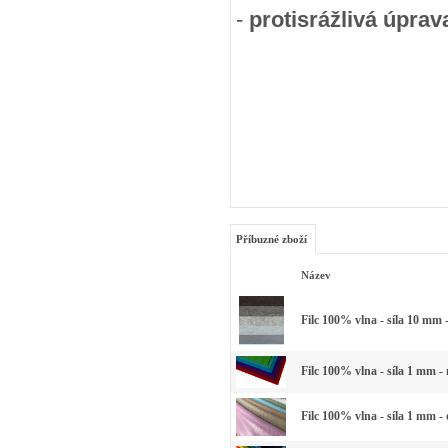
-
protisrážlivá úprav
Příbuzné zboží
Název
Filc 100% vlna - síla 10 mm 
Filc 100% vlna - síla 1 mm -
Filc 100% vlna - síla 1 mm -