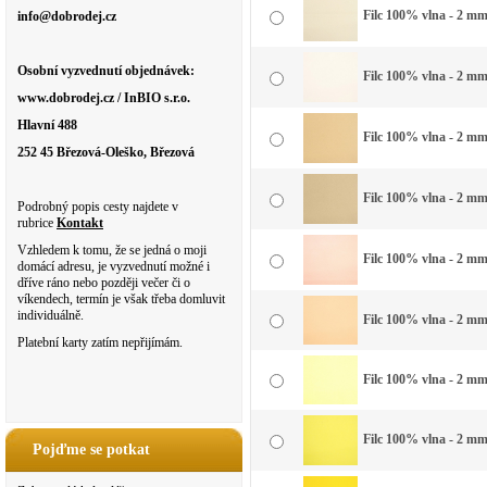
Filc 100% vlna - 2 mm 
info@dobrodej.cz
Osobní vyzvednutí objednávek:
Filc 100% vlna - 2 mm 
www.dobrodej.cz / InBIO s.r.o.
Hlavní 488
Filc 100% vlna - 2 mm
252 45 Březová-Oleško, Březová
Filc 100% vlna - 2 mm 
Podrobný popis cesty najdete v
rubrice
Kontakt
Vzhledem k tomu, že se jedná o moji
Filc 100% vlna - 2 mm
domácí adresu, je vyzvednutí možné i
dříve ráno nebo později večer či o
víkendech, termín je však třeba domluvit
individuálně.
Filc 100% vlna - 2 mm
Platební karty zatím nepřijímám.
Filc 100% vlna - 2 mm
Filc 100% vlna - 2 mm
Pojďme se potkat