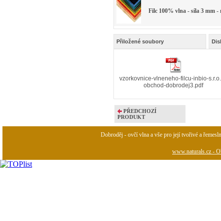
Filc 100% vlna - síla 3 mm -
Přiložené soubory
Dis
vzorkovnice-vlneneho-filcu-inbio-s.r.o.
obchod-dobrodej3.pdf
PŘEDCHOZÍ
PRODUKT
Dobroděj - ovčí vlna a vše pro její tvořivé a řemesl
www.naturals.cz - Ob