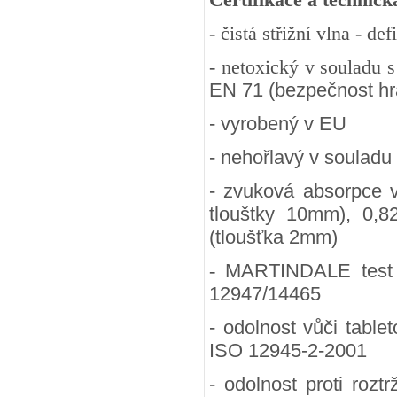
- čistá střižní vlna - d
- netoxický v souladu 
EN 71 (bezpečnost hra
- vyrobený v EU
- nehořlavý v souladu
- zvuková absorpce 
tlouštky 10mm), 0,8
(tloušťka 2mm)
-
MARTINDALE test (
12947/14465
- odolnost vůči table
ISO 12945-2-2001
- odolnost proti rozt