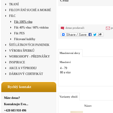
Cena
TKANÍ
FILCOVÁNÍ SUCHÉ A MOKRÉ
FILC
Filc 100% vlna
Filc 40% vlna / 60% viskóza
dotaz prodavači
p
Filc PES
Filcované kuličky
ŠITÍ LÁTKOVÝCH PANENEK
VÝROBA ŠPERKŮ
Množstevní slevy
WORKSHOPY - PŘEDNÁŠKY
INSPIRACE
Množství
AKCE A VÝPRODEJ
4 - 79
80 a více
DÁRKOVÝ CERTIFIKÁT
Rychlý kontakt
Varianty zboží
Máte dotaz?
Kontaktujte Evu...
Název
+420 603 910 496