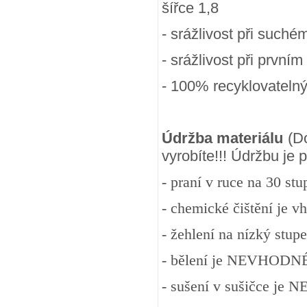
šířce 1,8
- srážlivost při suchém
- srážlivost při prvním
- 100
% recyklovateln
Údržba materiálu
(Do
vyrobíte!!! Údržbu je
- praní v ruce na 30 st
- chemické čištění je v
- žehlení na nízký stup
- bělení je NEVHODN
- sušení v sušičce j