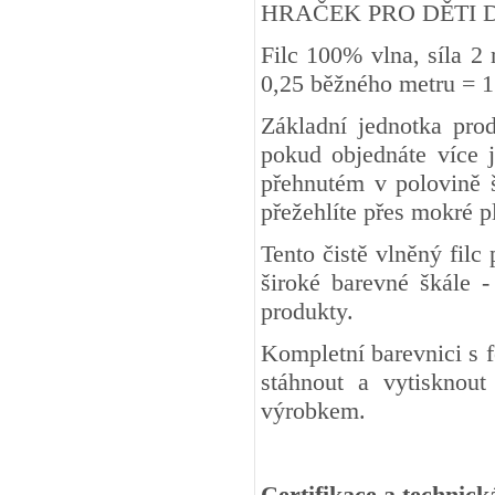
HRAČEK PRO DĚTI DO 3 
Filc 100% vlna, síla 2
0,25 běžného metru
Základní jednotka pro
pokud objednáte více j
přehnutém v polovině š
přežehlíte přes mokré 
Tento čistě vlněný fil
široké barevné škále -
produkty.
Kompletní barevnici s 
stáhnout a vytisknout
výrobkem.
Certifikace a technick