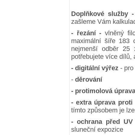
Doplňkové služby 
zašleme Vám kalkulac
- řezání -
vlněný fil
maximální šíře 183 
nejmenší odběr 25
potřebujete více dílů,
- digitální výřez
- pro
-
děrování
- protimolová úprav
- extra úprava proti
tímto způsobem je lze
- ochrana před UV
sluneční expozice