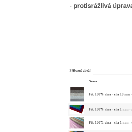
-
protisrážlivá úprav
Příbuzné zboží
Název
Filc 100% vlna - síla 10 mm 
Filc 100% vlna - síla 1 mm -
Filc 100% vlna - síla 1 mm -