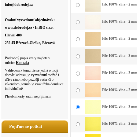
Filc 100% vlna - 2 mm 
info@dobrodej.cz
Osobní vyzvednutí objednávek:
Filc 100% vlna - 2 mm 
www.dobrodej.cz / InBIO s.r.o.
Hlavní 488
Filc 100% vlna - 2 mm
252 45 Březová-Oleško, Březová
Filc 100% vlna - 2 mm 
Podrobný popis cesty najdete v
rubrice
Kontakt
Vzhledem k tomu, že se jedná o moji
Filc 100% vlna - 2 mm
domácí adresu, je vyzvednutí možné i
dříve ráno nebo později večer či o
víkendech, termín je však třeba domluvit
individuálně.
Filc 100% vlna - 2 mm
Platební karty zatím nepřijímám.
Filc 100% vlna - 2 mm
Filc 100% vlna - 2 mm
Pojďme se potkat