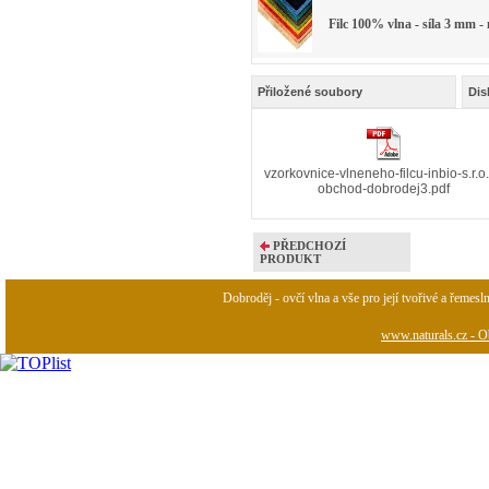
Filc 100% vlna - síla 3 mm -
Přiložené soubory
Dis
vzorkovnice-vlneneho-filcu-inbio-s.r.o.
obchod-dobrodej3.pdf
PŘEDCHOZÍ
PRODUKT
Dobroděj - ovčí vlna a vše pro její tvořivé a řemesl
www.naturals.cz - Ob