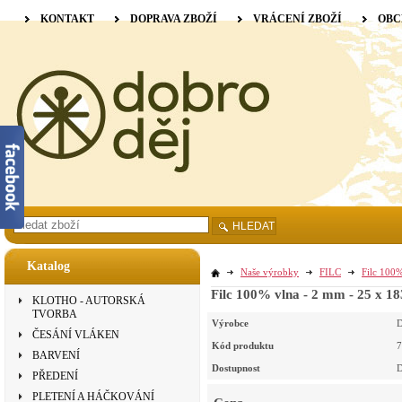
KONTAKT
DOPRAVA ZBOŽÍ
VRÁCENÍ ZBOŽÍ
OBC
HLEDAT
Katalog
Naše výrobky
FILC
Filc 100%
Filc 100% vlna - 2 mm - 25 x 18
KLOTHO - AUTORSKÁ
TVORBA
Výrobce
D
ČESÁNÍ VLÁKEN
Kód produktu
7
BARVENÍ
Dostupnost
D
PŘEDENÍ
PLETENÍ A HÁČKOVÁNÍ