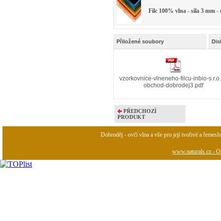
Filc 100% vlna - síla 3 mm -
Přiložené soubory
Dis
vzorkovnice-vlneneho-filcu-inbio-s.r.o.
obchod-dobrodej3.pdf
PŘEDCHOZÍ
PRODUKT
Dobroděj - ovčí vlna a vše pro její tvořivé a řemesl
www.naturals.cz - Ob