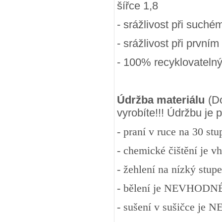
šířce 1,8
- srážlivost při suchém
- srážlivost při prvním
- 100
% recyklovateln
Údržba materiálu
(Do
vyrobíte!!! Údržbu je
- praní v ruce na 30 st
- chemické čištění je v
- žehlení na nízký stup
- bělení je NEVHODN
- sušení v sušičce j