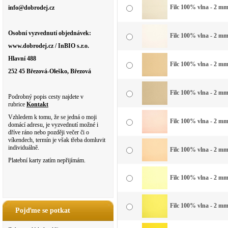
Filc 100% vlna - 2 mm 
info@dobrodej.cz
Osobní vyzvednutí objednávek:
Filc 100% vlna - 2 mm 
www.dobrodej.cz / InBIO s.r.o.
Hlavní 488
Filc 100% vlna - 2 mm
252 45 Březová-Oleško, Březová
Filc 100% vlna - 2 mm 
Podrobný popis cesty najdete v
rubrice
Kontakt
Vzhledem k tomu, že se jedná o moji
Filc 100% vlna - 2 mm
domácí adresu, je vyzvednutí možné i
dříve ráno nebo později večer či o
víkendech, termín je však třeba domluvit
individuálně.
Filc 100% vlna - 2 mm
Platební karty zatím nepřijímám.
Filc 100% vlna - 2 mm
Filc 100% vlna - 2 mm
Pojďme se potkat