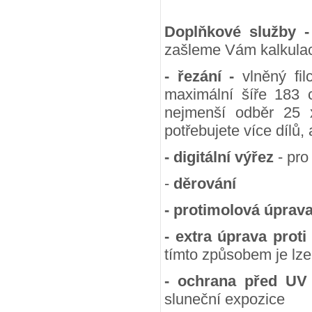
Doplňkové služby 
zašleme Vám kalkulac
- řezání -
vlněný fil
maximální šíře 183 
nejmenší odběr 25
potřebujete více dílů,
- digitální výřez
- pro
-
děrování
- protimolová úprav
- extra úprava proti
tímto způsobem je lze
- ochrana před UV
sluneční expozice