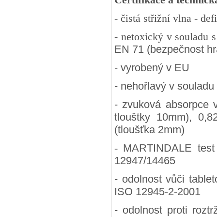
- čistá střižní vlna - d
- netoxický v souladu 
EN 71 (bezpečnost hra
- vyrobený v EU
- nehořlavý v souladu
- zvuková absorpce 
tlouštky 10mm), 0,8
(tloušťka 2mm)
-
MARTINDALE test (
12947/14465
- odolnost vůči table
ISO 12945-2-2001
- odolnost proti rozt