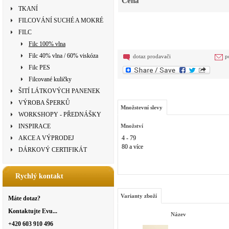
Cena
TKANÍ
FILCOVÁNÍ SUCHÉ A MOKRÉ
FILC
Filc 100% vlna
Filc 40% vlna / 60% viskóza
dotaz prodavači
p
Filc PES
Filcované kuličky
ŠITÍ LÁTKOVÝCH PANENEK
VÝROBA ŠPERKŮ
Množstevní slevy
WORKSHOPY - PŘEDNÁŠKY
INSPIRACE
Množství
AKCE A VÝPRODEJ
4 - 79
80 a více
DÁRKOVÝ CERTIFIKÁT
Rychlý kontakt
Varianty zboží
Máte dotaz?
Kontaktujte Evu...
Název
+420 603 910 496