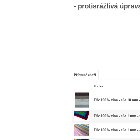
-
protisrážlivá úprav
Příbuzné zboží
Název
Filc 100% vlna - síla 10 mm 
Filc 100% vlna - síla 1 mm -
Filc 100% vlna - síla 1 mm -