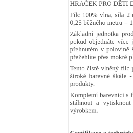
HRAČEK PRO DĚTI DO 3 
Filc 100% vlna, síla 2
0,25 běžného metru
Základní jednotka pro
pokud objednáte více j
přehnutém v polovině š
přežehlíte přes mokré 
Tento čistě vlněný fil
široké barevné škále -
produkty.
Kompletní barevnici s 
stáhnout a vytisknout
výrobkem.
Certifikace a technick