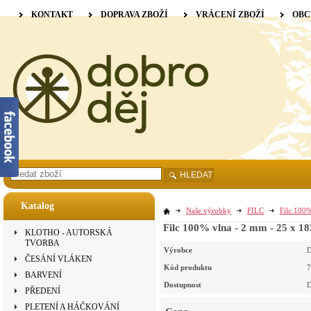
KONTAKT
DOPRAVA ZBOŽÍ
VRÁCENÍ ZBOŽÍ
OBC
HLEDAT
Katalog
Naše výrobky
FILC
Filc 100%
Filc 100% vlna - 2 mm - 25 x 18
KLOTHO - AUTORSKÁ
TVORBA
Výrobce
D
ČESÁNÍ VLÁKEN
Kód produktu
7
BARVENÍ
Dostupnost
D
PŘEDENÍ
PLETENÍ A HÁČKOVÁNÍ