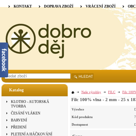
KONTAKT
DOPRAVA ZBOŽÍ
VRÁCENÍ ZBOŽÍ
OBC
HLEDAT
Katalog
Naše výrobky
FILC
Filc 100%
Filc 100% vlna - 2 mm - 25 x 1
KLOTHO - AUTORSKÁ
TVORBA
Výrobce
D
ČESÁNÍ VLÁKEN
Kód produktu
7
BARVENÍ
Dostupnost
D
PŘEDENÍ
PLETENÍ A HÁČKOVÁNÍ