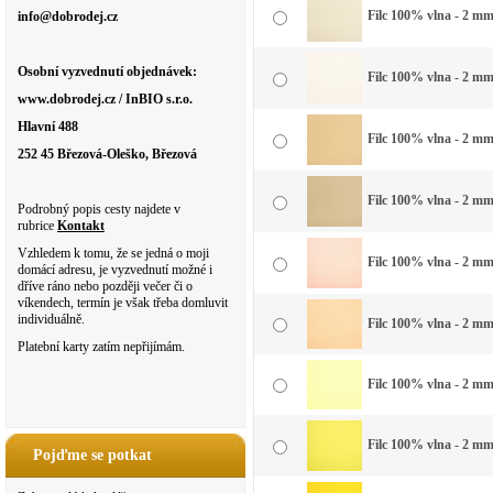
Filc 100% vlna - 2 mm 
info@dobrodej.cz
Osobní vyzvednutí objednávek:
Filc 100% vlna - 2 mm 
www.dobrodej.cz / InBIO s.r.o.
Hlavní 488
Filc 100% vlna - 2 mm
252 45 Březová-Oleško, Březová
Filc 100% vlna - 2 mm 
Podrobný popis cesty najdete v
rubrice
Kontakt
Vzhledem k tomu, že se jedná o moji
Filc 100% vlna - 2 mm
domácí adresu, je vyzvednutí možné i
dříve ráno nebo později večer či o
víkendech, termín je však třeba domluvit
individuálně.
Filc 100% vlna - 2 mm
Platební karty zatím nepřijímám.
Filc 100% vlna - 2 mm
Filc 100% vlna - 2 mm
Pojďme se potkat