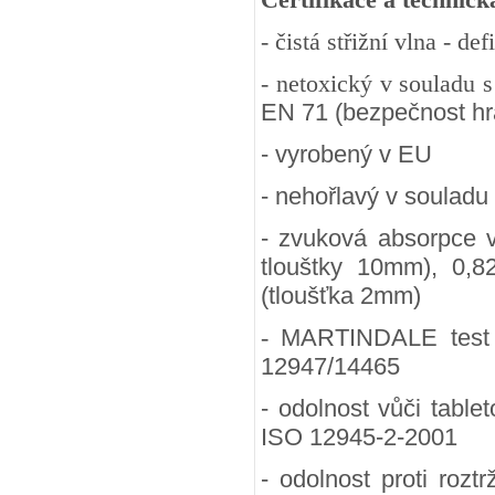
- čistá střižní vlna - d
- netoxický v souladu 
EN 71 (bezpečnost hra
- vyrobený v EU
- nehořlavý v souladu
- zvuková absorpce 
tlouštky 10mm), 0,8
(tloušťka 2mm)
-
MARTINDALE test (
12947/14465
- odolnost vůči table
ISO 12945-2-2001
- odolnost proti rozt