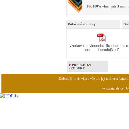
Filc 100% vlna - síla 3 mm -
Přiložené soubory
Dis
vzorkovnice-vlneneho-filcu-inbio-s.r.o.
obchod-dobrodej3.pdf
PŘEDCHOZÍ
PRODUKT
Dobroděj - ovčí vlna a vše pro její tvořivé a řemesl
www.naturals.cz - Ob