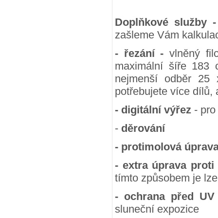
Doplňkové služby 
zašleme Vám kalkulac
- řezání -
vlněný fil
maximální šíře 183 
nejmenší odběr 25
potřebujete více dílů,
- digitální výřez
- pro
-
děrování
- protimolová úprav
- extra úprava proti
tímto způsobem je lze
- ochrana před UV
sluneční expozice