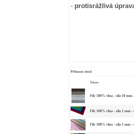
-
protisrážlivá úprav
Příbuzné zboží
Název
Filc 100% vlna - síla 10 mm 
Filc 100% vlna - síla 1 mm -
Filc 100% vlna - síla 1 mm -