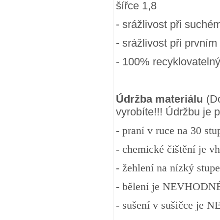
šířce 1,8
- srážlivost při suchém
- srážlivost při prvním
- 100
% recyklovateln
Údržba materiálu
(Do
vyrobíte!!! Údržbu je
- praní v ruce na 30 st
- chemické čištění je v
- žehlení na nízký stup
- bělení je NEVHODN
- sušení v sušičce j