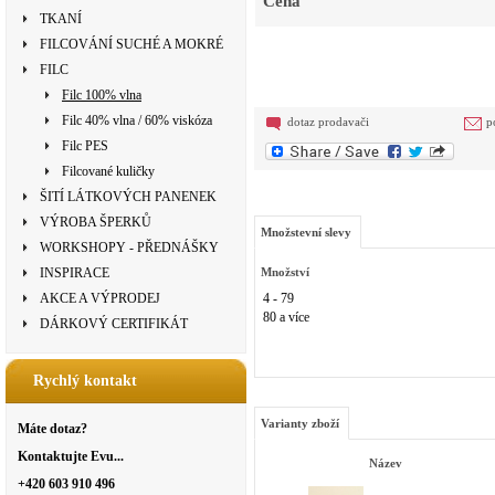
Cena
TKANÍ
FILCOVÁNÍ SUCHÉ A MOKRÉ
FILC
Filc 100% vlna
Filc 40% vlna / 60% viskóza
dotaz prodavači
p
Filc PES
Filcované kuličky
ŠITÍ LÁTKOVÝCH PANENEK
VÝROBA ŠPERKŮ
Množstevní slevy
WORKSHOPY - PŘEDNÁŠKY
INSPIRACE
Množství
AKCE A VÝPRODEJ
4 - 79
80 a více
DÁRKOVÝ CERTIFIKÁT
Rychlý kontakt
Varianty zboží
Máte dotaz?
Kontaktujte Evu...
Název
+420 603 910 496