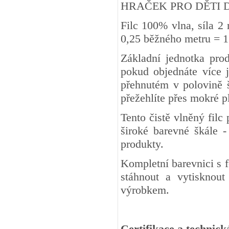
HRAČEK PRO DĚTI DO 3 
Filc 100% vlna, síla 2
0,25 běžného metru
Základní jednotka pro
pokud objednáte více j
přehnutém v polovině š
přežehlíte přes mokré 
Tento čistě vlněný fil
široké barevné škále -
produkty.
Kompletní barevnici s 
stáhnout a vytisknout
výrobkem.
Certifikace a technick