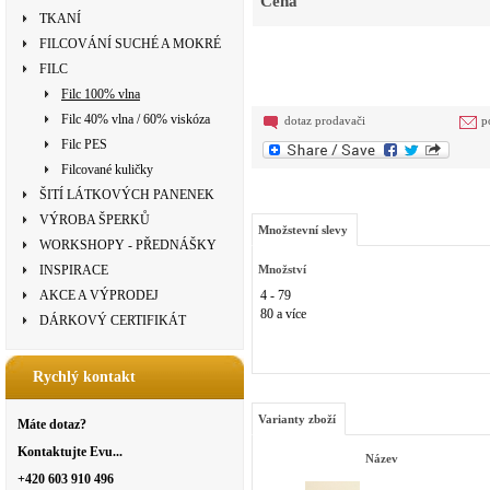
Cena
TKANÍ
FILCOVÁNÍ SUCHÉ A MOKRÉ
FILC
Filc 100% vlna
Filc 40% vlna / 60% viskóza
dotaz prodavači
p
Filc PES
Filcované kuličky
ŠITÍ LÁTKOVÝCH PANENEK
VÝROBA ŠPERKŮ
Množstevní slevy
WORKSHOPY - PŘEDNÁŠKY
INSPIRACE
Množství
AKCE A VÝPRODEJ
4 - 79
80 a více
DÁRKOVÝ CERTIFIKÁT
Rychlý kontakt
Varianty zboží
Máte dotaz?
Kontaktujte Evu...
Název
+420 603 910 496