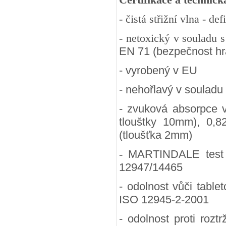
- čistá střižní vlna - d
- netoxický v souladu 
EN 71 (bezpečnost hra
- vyrobený v EU
- nehořlavý v souladu
- zvuková absorpce 
tlouštky 10mm), 0,8
(tloušťka 2mm)
-
MARTINDALE test (
12947/14465
- odolnost vůči table
ISO 12945-2-2001
- odolnost proti rozt