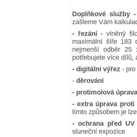
Doplňkové služby 
zašleme Vám kalkulac
- řezání -
vlněný fil
maximální šíře 183 
nejmenší odběr 25
potřebujete více dílů,
- digitální výřez
- pro
-
děrování
- protimolová úprav
- extra úprava proti
tímto způsobem je lze
- ochrana před UV
sluneční expozice