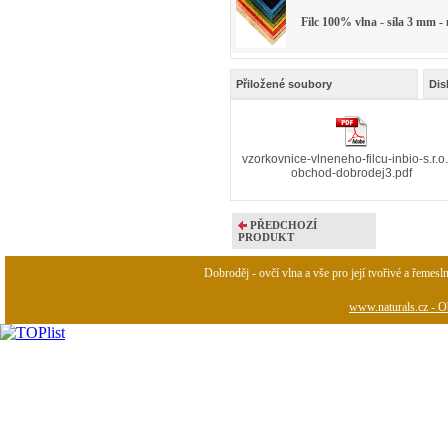
Filc 100% vlna - síla 3 mm -
Přiložené soubory
Dis
vzorkovnice-vlneneho-filcu-inbio-s.r.o.
obchod-dobrodej3.pdf
PŘEDCHOZÍ
PRODUKT
Dobroděj - ovčí vlna a vše pro její tvořivé a řemesl
www.naturals.cz - Ob