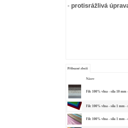
-
protisrážlivá úprav
Příbuzné zboží
Název
Filc 100% vlna - síla 10 mm 
Filc 100% vlna - síla 1 mm -
Filc 100% vlna - síla 1 mm -