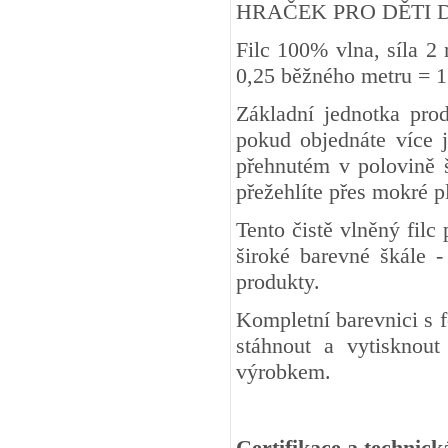
HRAČEK PRO DĚTI DO 3 
Filc 100% vlna, síla 2
0,25 běžného metru
Základní jednotka pro
pokud objednáte více j
přehnutém v polovině š
přežehlíte přes mokré 
Tento čistě vlněný fil
široké barevné škále -
produkty.
Kompletní barevnici s 
stáhnout a vytisknout
výrobkem.
Certifikace a technick