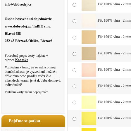
Filc 100% vlna - 2 mm 
info@dobrodej.cz
Osobní vyzvednutí objednávek:
Filc 100% vlna - 2 mm 
www.dobrodej.cz / InBIO s.r.o.
Hlavní 488
Filc 100% vlna - 2 mm
252 45 Březová-Oleško, Březová
Filc 100% vlna - 2 mm 
Podrobný popis cesty najdete v
rubrice
Kontakt
Vzhledem k tomu, že se jedná o moji
Filc 100% vlna - 2 mm
domácí adresu, je vyzvednutí možné i
dříve ráno nebo později večer či o
víkendech, termín je však třeba domluvit
individuálně.
Filc 100% vlna - 2 mm
Platební karty zatím nepřijímám.
Filc 100% vlna - 2 mm
Filc 100% vlna - 2 mm
Pojďme se potkat