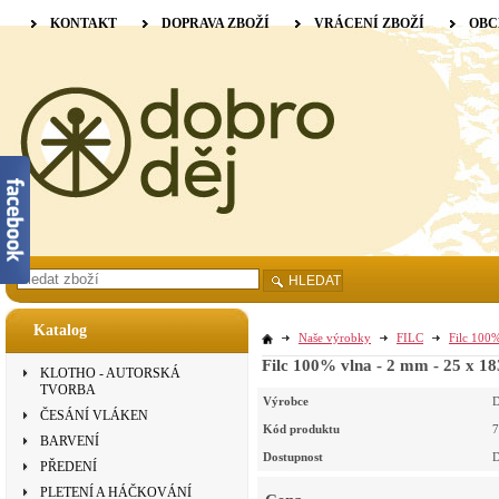
KONTAKT
DOPRAVA ZBOŽÍ
VRÁCENÍ ZBOŽÍ
OBC
HLEDAT
Katalog
Naše výrobky
FILC
Filc 100%
Filc 100% vlna - 2 mm - 25 x 18
KLOTHO - AUTORSKÁ
TVORBA
Výrobce
D
ČESÁNÍ VLÁKEN
Kód produktu
7
BARVENÍ
Dostupnost
D
PŘEDENÍ
PLETENÍ A HÁČKOVÁNÍ