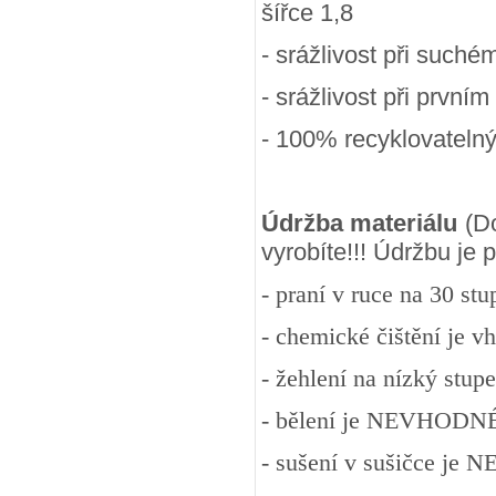
šířce 1,8
- srážlivost při suchém
- srážlivost při prvním
- 100
% recyklovateln
Údržba materiálu
(Do
vyrobíte!!! Údržbu je
- praní v ruce na 30 st
- chemické čištění je v
- žehlení na nízký stup
- bělení je NEVHODN
- sušení v sušičce j