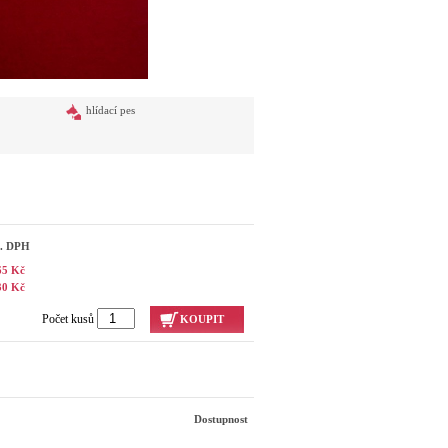
hlídací pes
č. DPH
65 Kč
30 Kč
Počet kusů
KOUPIT
Dostupnost