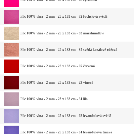
Filc 100% vlna - 2 mm - 25 x 183 cm - 72 fuchsiová světlá
Filc 100% vlna - 2 mm - 25 x 183 cm - 83 marshmallow
Filc 100% vlna - 2 mm - 25 x 183 cm - 84 světlá korálově růžová
Filc 100% vlna - 2 mm - 25 x 183 cm - 07 červená
Filc 100% vlna - 2 mm - 25 x 183 cm - 23 vínová
Filc 100% vlna - 2 mm - 25 x 183 cm - 31 lila
Filc 100% vlna - 2 mm - 25 x 183 cm - 62 levandulová světlá
Filc 100% vlna - 2 mm - 25 x 183 cm - 61 levandulová tmavá