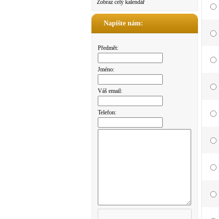
Zobraz celý kalendář
Napište nám:
Předmět:
Jméno:
Váš email:
Telefon: