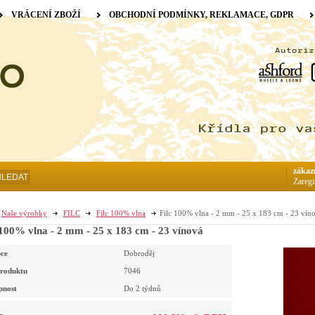
VRÁCENÍ ZBOŽÍ
OBCHODNÍ PODMÍNKY, REKLAMACE, GDPR
zákaz
HLEDAT
Zaregi
Naše výrobky
FILC
Filc 100% vlna
Filc 100% vlna - 2 mm - 25 x 183 cm - 23 vín
 100% vlna - 2 mm - 25 x 183 cm - 23 vínová
ce
Dobroděj
roduktu
7046
pnost
Do 2 týdnů