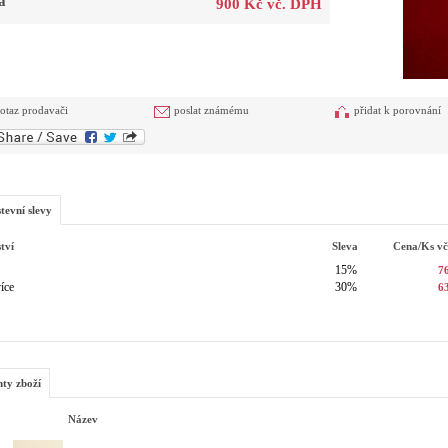
a
900 Kč vč. DPH
otaz prodavači
poslat známému
přidat k porovnání
tevní slevy
tví
Sleva
Cena/ks
v
15%
7
íce
30%
6
nty zboží
Název