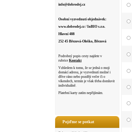
info@dobrodej.cz
Osobní vyzvednutí objednávek:
www.dobrodej.cz / InBIO s.r.o.
Hlavní 488
252 45 Březová-Oleško, Březová
Podrobný popis cesty najdete v
rubrice
Kontakt
Vzhledem k tomu, že se jedná o moji
domácí adresu, je vyzvednutí možné i
dříve ráno nebo později večer či o
víkendech, termín je však třeba domluvit
individuálně.
Platební karty zatím nepřijímám.
Pojďme se potkat