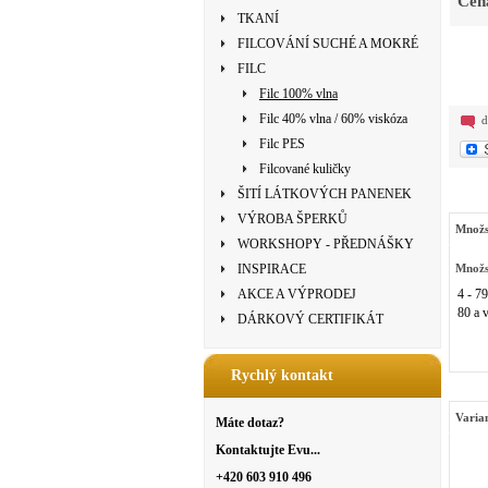
Cen
TKANÍ
FILCOVÁNÍ SUCHÉ A MOKRÉ
FILC
Filc 100% vlna
Filc 40% vlna / 60% viskóza
d
Filc PES
Filcované kuličky
ŠITÍ LÁTKOVÝCH PANENEK
VÝROBA ŠPERKŮ
Množs
WORKSHOPY - PŘEDNÁŠKY
INSPIRACE
Množs
AKCE A VÝPRODEJ
4 - 79
80 a v
DÁRKOVÝ CERTIFIKÁT
Rychlý kontakt
Varia
Máte dotaz?
Kontaktujte Evu...
+420 603 910 496