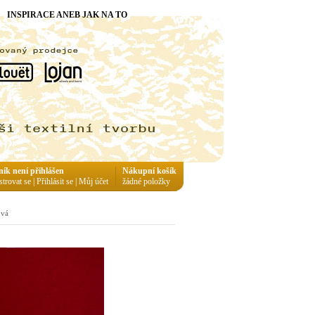
INSPIRACE ANEB JAK NA TO
ník není přihlášen
Nákupní košík
strovat se
|
Přihlásit se
|
Můj účet
žádné položky
ová