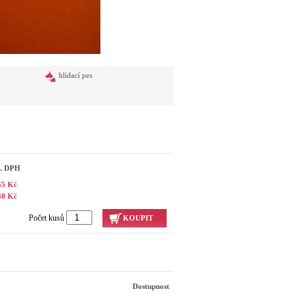
hlídací pes
č. DPH
65 Kč
30 Kč
Počet kusů
KOUPIT
Dostupnost