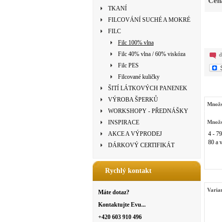
Cen
TKANÍ
FILCOVÁNÍ SUCHÉ A MOKRÉ
FILC
Filc 100% vlna
Filc 40% vlna / 60% viskóza
d
Filc PES
Filcované kuličky
ŠITÍ LÁTKOVÝCH PANENEK
VÝROBA ŠPERKŮ
Množs
WORKSHOPY - PŘEDNÁŠKY
INSPIRACE
Množs
AKCE A VÝPRODEJ
4 - 79
80 a v
DÁRKOVÝ CERTIFIKÁT
Rychlý kontakt
Varia
Máte dotaz?
Kontaktujte Evu...
+420 603 910 496