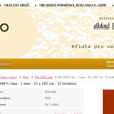
VRÁCENÍ ZBOŽÍ
OBCHODNÍ PODMÍNKY, REKLAMACE, GDPR
zákaz
HLEDAT
Zaregi
Naše výrobky
FILC
Filc 100% vlna
Filc 100% vlna - 2 mm - 25 x 183 cm - 22 tera
 100% vlna - 2 mm - 25 x 183 cm - 22 terakota
ce
Dobroděj
roduktu
7045
pnost
Do 2 týdnů