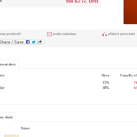
a
900 Kč vč. DPH
otaz prodavači
poslat známému
přidat k porovnání
tevní slevy
tví
Sleva
Cena/ks
v
15%
7
íce
30%
6
nty zboží
Název