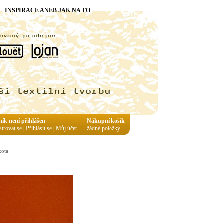
INSPIRACE ANEB JAK NA TO
ník není přihlášen
Nákupní košík
strovat se
|
Přihlásit se
|
Můj účet
žádné položky
kota