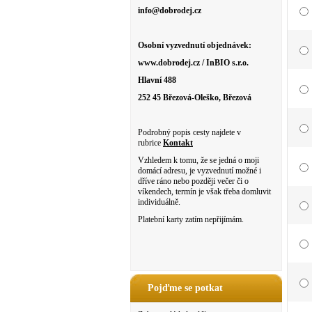
info@dobrodej.cz
Osobní vyzvednutí objednávek:
www.dobrodej.cz / InBIO s.r.o.
Hlavní 488
252 45 Březová-Oleško, Březová
Podrobný popis cesty najdete v
rubrice
Kontakt
Vzhledem k tomu, že se jedná o moji
domácí adresu, je vyzvednutí možné i
dříve ráno nebo později večer či o
víkendech, termín je však třeba domluvit
individuálně.
Platební karty zatím nepřijímám.
Pojďme se potkat