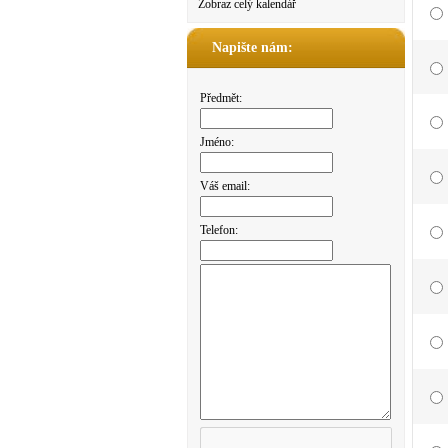
Zobraz celý kalendář
Napište nám:
Předmět:
Jméno:
Váš email:
Telefon: