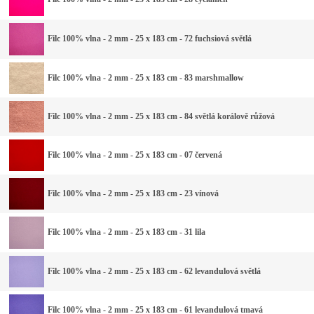
Filc 100% vlna - 2 mm - 25 x 183 cm - 72 fuchsiová světlá
Filc 100% vlna - 2 mm - 25 x 183 cm - 83 marshmallow
Filc 100% vlna - 2 mm - 25 x 183 cm - 84 světlá korálově růžová
Filc 100% vlna - 2 mm - 25 x 183 cm - 07 červená
Filc 100% vlna - 2 mm - 25 x 183 cm - 23 vínová
Filc 100% vlna - 2 mm - 25 x 183 cm - 31 lila
Filc 100% vlna - 2 mm - 25 x 183 cm - 62 levandulová světlá
Filc 100% vlna - 2 mm - 25 x 183 cm - 61 levandulová tmavá